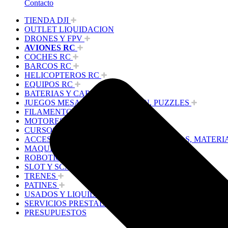
Contacto
TIENDA DJI
OUTLET LIQUIDACION
DRONES Y FPV
AVIONES RC
COCHES RC
BARCOS RC
HELICOPTEROS RC
EQUIPOS RC
BATERIAS Y CARGADORES
JUEGOS MESA, CONSTRUCCION, PUZZLES
FILAMENTO IMPRESORA 3D
MOTORES Y ACCESORIOS
CURSOS Y TALLERES
ACCESORIOS, HERRAMIENTAS, PINTURAS, MATERI
MAQUETAS ESTÁTICAS Y COLECCIÓN
ROBOTICA Y GADGETS ELECTRÓNICOS
SLOT Y SCALEXTRIC
TRENES
PATINES
USADOS Y LIQUIDACION
SERVICIOS PRESTADOS
PRESUPUESTOS