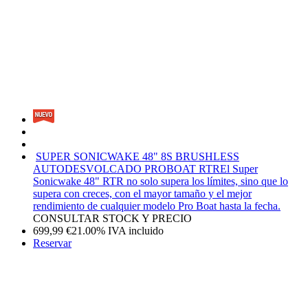
SUPER SONICWAKE 48" 8S BRUSHLESS
AUTODESVOLCADO PROBOAT RTR
El Super
Sonicwake 48" RTR no solo supera los límites, sino que lo
supera con creces, con el mayor tamaño y el mejor
rendimiento de cualquier modelo Pro Boat hasta la fecha.
CONSULTAR STOCK Y PRECIO
699,99
€
21.00%
IVA incluido
Reservar