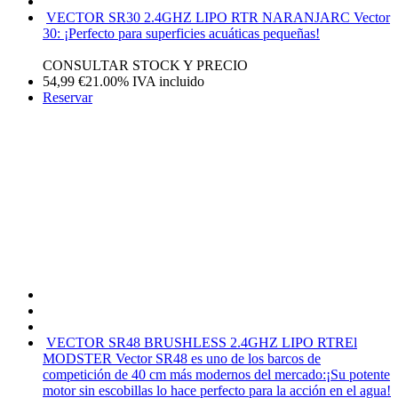
VECTOR SR30 2.4GHZ LIPO RTR NARANJA
RC Vector
30: ¡Perfecto para superficies acuáticas pequeñas!
CONSULTAR STOCK Y PRECIO
54,99
€
21.00%
IVA incluido
Reservar
VECTOR SR48 BRUSHLESS 2.4GHZ LIPO RTR
El
MODSTER Vector SR48 es uno de los barcos de
competición de 40 cm más modernos del mercado:¡Su potente
motor sin escobillas lo hace perfecto para la acción en el agua!