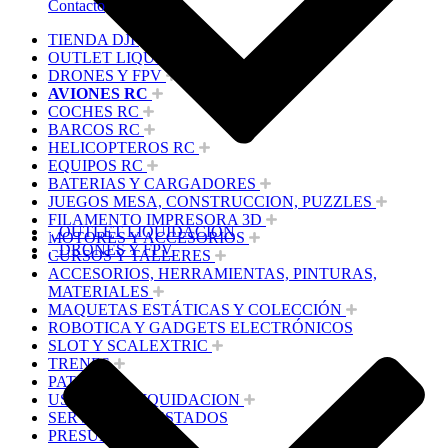
Contacto
TIENDA DJI
OUTLET LIQUIDACION
DRONES Y FPV
AVIONES RC
COCHES RC
BARCOS RC
HELICOPTEROS RC
EQUIPOS RC
BATERIAS Y CARGADORES
JUEGOS MESA, CONSTRUCCION, PUZZLES
FILAMENTO IMPRESORA 3D
OUTLET LIQUIDACION
MOTORES Y ACCESORIOS
DRONES Y FPV
CURSOS Y TALLERES
ACCESORIOS, HERRAMIENTAS, PINTURAS,
MATERIALES
MAQUETAS ESTÁTICAS Y COLECCIÓN
ROBOTICA Y GADGETS ELECTRÓNICOS
SLOT Y SCALEXTRIC
TRENES
PATINES
USADOS Y LIQUIDACION
SERVICIOS PRESTADOS
PRESUPUESTOS