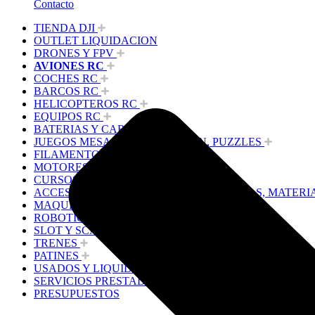
Contacto
TIENDA DJI
OUTLET LIQUIDACION
DRONES Y FPV
AVIONES RC
COCHES RC
BARCOS RC
HELICOPTEROS RC
EQUIPOS RC
BATERIAS Y CARGADORES
JUEGOS MESA, CONSTRUCCION, PUZZLES
FILAMENTO IMPRESORA 3D
MOTORES Y ACCESORIOS
CURSOS Y TALLERES
ACCESORIOS, HERRAMIENTAS, PINTURAS, MATERI
MAQUETAS ESTÁTICAS Y COLECCIÓN
ROBOTICA Y GADGETS ELECTRÓNICOS
SLOT Y SCALEXTRIC
TRENES
PATINES
USADOS Y LIQUIDACION
SERVICIOS PRESTADOS
PRESUPUESTOS