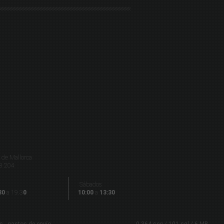
de Mallorca
8 204
Sábados
30
a 19.3
0
10:00
a
13:30