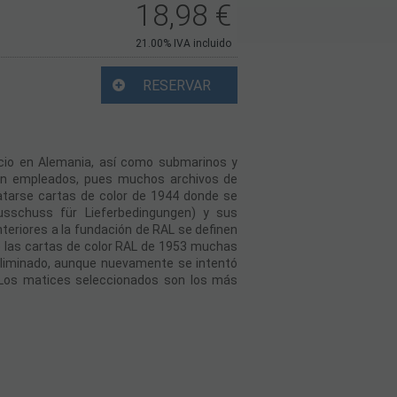
18,98
€
21.00%
IVA incluido
RESERVAR
cio en Alemania, así como submarinos y
eron empleados, pues muchos archivos de
catarse cartas de color de 1944 donde se
usschuss für Lieferbedingungen) y sus
teriores a la fundación de RAL se definen
e las cartas de color RAL de 1953 muchas
eliminado, aunque nuevamente se intentó
 Los matices seleccionados son los más