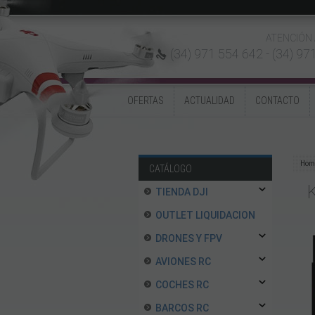
ATENCIÓN 
(34) 971 554 642 -
(34) 97
OFERTAS
ACTUALIDAD
CONTACTO
Hom
CATÁLOGO
TIENDA DJI
OUTLET LIQUIDACION
DRONES Y FPV
AVIONES RC
COCHES RC
BARCOS RC