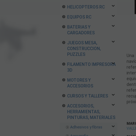
HELICOPTEROS RC
EQUIPOS RC
BATERIAS Y
CARGADORES
JUEGOS MESA,
CONSTRUCCION,
PUZZLES
Una 
naví
FILAMENTO IMPRESORA
refe
3D
inte
equi
MOTORES Y
dent
ACCESORIOS
refe
CURSOS Y TALLERES
recu
próx
ACCESORIOS,
HERRAMIENTAS,
PINTURAS, MATERIALES
MAR
Adhesivos y fibras
VALL
Aerografia