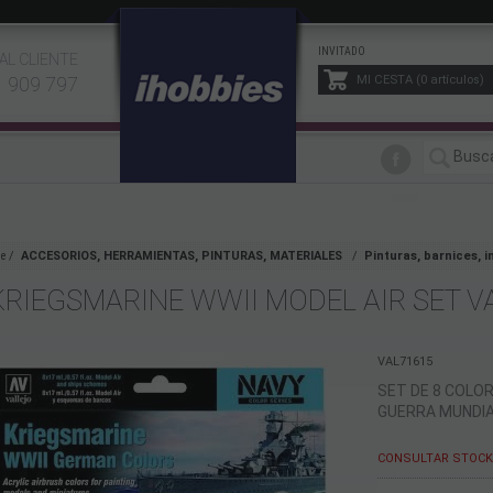
INVITADO
AL CLIENTE
1 909 797
MI CESTA
0
artículos
e
ACCESORIOS, HERRAMIENTAS, PINTURAS, MATERIALES
Pinturas, barnices, 
KRIEGSMARINE WWII MODEL AIR SET V
VAL71615
SET DE 8 COLOR
GUERRA MUNDIA
CONSULTAR STOCK 