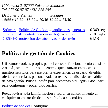
C/Manacor,2 07006 Palma de Mallorca
Tel.
971 90 97 97 / 618 328 204
De Lunes a Viernes
Sábados
10:00
a
13.30 - 16:30
a 19.3
0
10:00
a
13:30
Software
Política de Cookies
-
condiciones generales
0.349 seg
Gestión
de contratación
-
aviso legal
-
política de
/
101 sql
/
GESIO®
protección de datos
-
gastos de envío
6 MB
Política de gestión de Cookies
Utilizamos cookies propias para el correcto funcionamiento del sitio.
Además, se utilizan otras de terceros que analizan cómo se usan
nuestros servicios para mejorar la experiencia de usuario, divulgar
ofertas comerciales personalizadas o realizar análisis de sus hábitos
de navegación. Pulse el botón para aceptarlas o “Elegir / Bloquear”
para configurar y poder bloquearlas.
Puede revisar toda la información y retirar su consentimiento en
cualquier momento desde nuestra Política de cookies.
Política de cookies
Configurar