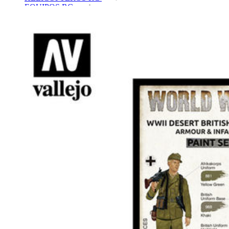
EQUIPOS RC
BATERIAS Y CARGADORES
JUEGOS MESA, CONSTRUCCION, PUZZLES
FILAMENTO IMPRESORA 3D
MOTORES Y ACCESORIOS
CURSOS Y TALLERES
ACCESORIOS, HERRAMIENTAS, PINTURAS,
MATERIALES
MAQUETAS ESTÁTICAS Y COLECCIÓN
ROBOTICA Y GADGETS ELECTRÓNICOS
SLOT Y SCALEXTRIC
TRENES
PATINES
USADOS Y LIQUIDACION
SERVICIOS PRESTADOS
PRESUPUESTOS