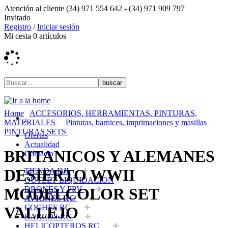
Atención al cliente
(34) 971 554 642 -
(34) 971 909 797
Invitado
Registro
/
Iniciar sesión
Mi cesta
0
artículos
Home
ACCESORIOS, HERRAMIENTAS, PINTURAS,
MATERIALES
Pinturas, barnices, imprimaciones y masillas
PINTURAS SETS
Ofertas
Actualidad
BRITANICOS Y ALEMANES
Contacto
DESIERTO WWII
TIENDA DJI
OUTLET LIQUIDACION
DRONES Y FPV
MODELCOLOR SET
AVIONES RC
COCHES RC
VALLEJO
BARCOS RC
HELICOPTEROS RC