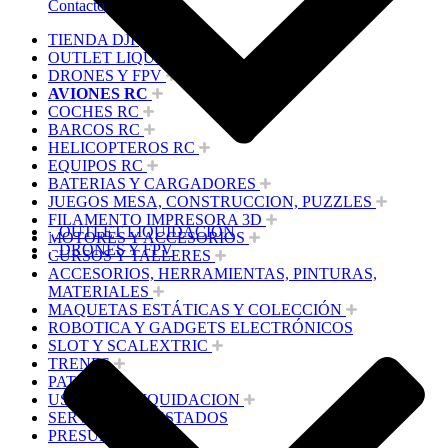
Contacto
TIENDA DJI
OUTLET LIQUIDACION
DRONES Y FPV
AVIONES RC
COCHES RC
BARCOS RC
HELICOPTEROS RC
EQUIPOS RC
BATERIAS Y CARGADORES
JUEGOS MESA, CONSTRUCCION, PUZZLES
FILAMENTO IMPRESORA 3D
OUTLET LIQUIDACION
MOTORES Y ACCESORIOS
DRONES Y FPV
CURSOS Y TALLERES
ACCESORIOS, HERRAMIENTAS, PINTURAS,
MATERIALES
MAQUETAS ESTÁTICAS Y COLECCIÓN
ROBOTICA Y GADGETS ELECTRÓNICOS
SLOT Y SCALEXTRIC
TRENES
PATINES
USADOS Y LIQUIDACION
SERVICIOS PRESTADOS
PRESUPUESTOS