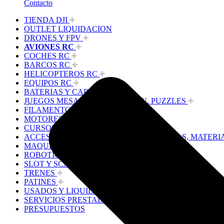
Contacto
TIENDA DJI
OUTLET LIQUIDACION
DRONES Y FPV
AVIONES RC
COCHES RC
BARCOS RC
HELICOPTEROS RC
EQUIPOS RC
BATERIAS Y CARGADORES
JUEGOS MESA, CONSTRUCCION, PUZZLES
FILAMENTO IMPRESORA 3D
MOTORES Y ACCESORIOS
CURSOS Y TALLERES
ACCESORIOS, HERRAMIENTAS, PINTURAS, MATERI
MAQUETAS ESTÁTICAS Y COLECCIÓN
ROBOTICA Y GADGETS ELECTRÓNICOS
SLOT Y SCALEXTRIC
TRENES
PATINES
USADOS Y LIQUIDACION
SERVICIOS PRESTADOS
PRESUPUESTOS