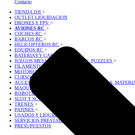
Contacto
TIENDA DJI
OUTLET LIQUIDACION
DRONES Y FPV
AVIONES RC
COCHES RC
BARCOS RC
HELICOPTEROS RC
EQUIPOS RC
BATERIAS Y CARGADORES
JUEGOS MESA, CONSTRUCCION, PUZZLES
FILAMENTO IMPRESORA 3D
MOTORES Y ACCESORIOS
CURSOS Y TALLERES
ACCESORIOS, HERRAMIENTAS, PINTURAS, MATERI
MAQUETAS ESTÁTICAS Y COLECCIÓN
ROBOTICA Y GADGETS ELECTRÓNICOS
SLOT Y SCALEXTRIC
TRENES
PATINES
USADOS Y LIQUIDACION
SERVICIOS PRESTADOS
PRESUPUESTOS