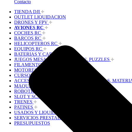
Contacto
TIENDA DJI
OUTLET LIQUIDACION
DRONES Y FPV
AVIONES RC
COCHES RC
BARCOS RC
HELICOPTEROS RC
EQUIPOS RC
BATERIAS Y CARGADORES
JUEGOS MESA, CONSTRUCCION, PUZZLES
FILAMENTO IMPRESORA 3D
MOTORES Y ACCESORIOS
CURSOS Y TALLERES
ACCESORIOS, HERRAMIENTAS, PINTURAS, MATERI
MAQUETAS ESTÁTICAS Y COLECCIÓN
ROBOTICA Y GADGETS ELECTRÓNICOS
SLOT Y SCALEXTRIC
TRENES
PATINES
USADOS Y LIQUIDACION
SERVICIOS PRESTADOS
PRESUPUESTOS