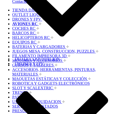
Contacto
TIENDA DJI
OUTLET LIQUIDACION
DRONES Y FPV
AVIONES RC
COCHES RC
BARCOS RC
HELICOPTEROS RC
EQUIPOS RC
BATERIAS Y CARGADORES
JUEGOS MESA, CONSTRUCCION, PUZZLES
FILAMENTO IMPRESORA 3D
OUTLET LIQUIDACION
MOTORES Y ACCESORIOS
DRONES Y FPV
CURSOS Y TALLERES
ACCESORIOS, HERRAMIENTAS, PINTURAS,
MATERIALES
MAQUETAS ESTÁTICAS Y COLECCIÓN
ROBOTICA Y GADGETS ELECTRÓNICOS
SLOT Y SCALEXTRIC
TRENES
PATINES
USADOS Y LIQUIDACION
SERVICIOS PRESTADOS
PRESUPUESTOS