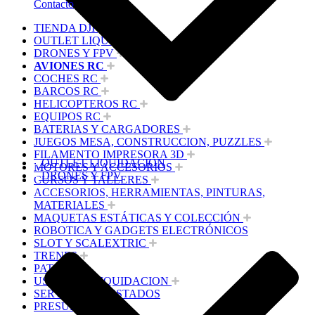
Contacto
TIENDA DJI
OUTLET LIQUIDACION
DRONES Y FPV
AVIONES RC
COCHES RC
BARCOS RC
HELICOPTEROS RC
EQUIPOS RC
BATERIAS Y CARGADORES
JUEGOS MESA, CONSTRUCCION, PUZZLES
FILAMENTO IMPRESORA 3D
OUTLET LIQUIDACION
MOTORES Y ACCESORIOS
DRONES Y FPV
CURSOS Y TALLERES
ACCESORIOS, HERRAMIENTAS, PINTURAS,
MATERIALES
MAQUETAS ESTÁTICAS Y COLECCIÓN
ROBOTICA Y GADGETS ELECTRÓNICOS
SLOT Y SCALEXTRIC
TRENES
PATINES
USADOS Y LIQUIDACION
SERVICIOS PRESTADOS
PRESUPUESTOS