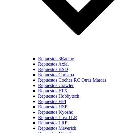
Repuestos 3Racing
Repuestos Axial
Repuestos BSD
Repuestos Carisma
Repuestos Coches RC Otras Marcas
Repuestos Crawler
Repuestos FTX
Repuestos Hobbytech
Repuestos HPI
Repuestos HSP
Repuestos Kyosho
Repuestos Losi TLR
Repuestos LRP
Repuestos Maverick