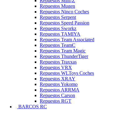
Repuestos Mini-Z
Repuestos Mugen
Repuestos Ninco Coches
Repuestos Serpent
Repuestos Speed Passion
Repuestos Sworkz
Repuestos TAMIYA
Repuestos Team Associated
Repuestos TeamC
Repuestos Team Magic
Repuestos ThunderTiger
Repuestos Traxxas
Repuestos VRX
Repuestos WLToys Coches
Repuestos XRAY
Repuestos Yokomo
Repuestos ARRMA
Repuestos Carson
Repuestos RGT
BARCOS RC