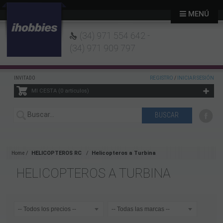
MENÚ
(34) 971 554 642 -
(34) 971 909 797
INVITADO
REGISTRO
/
INICIAR SESIÓN
MI CESTA
0
artículos
Home
HELICOPTEROS RC
Helicopteros a Turbina
HELICOPTEROS A TURBINA