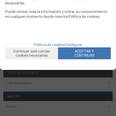
bloquearlas.
ROBOTICA Y GADGETS ELECTRÓNICOS
Puede revisar toda la información y retirar su consentimiento
en cualquier momento desde nuestra Política de cookies.
SLOT Y SCALEXTRIC
TRENES
PATINES
USADOS Y LIQUIDACION
Política de cookies
Configurar
SERVICIOS PRESTADOS
Continuar solo con las
ACEPTAR Y
cookies necesarias
CONTINUAR
PRESUPUESTOS
TIPOS DE PRODUCTO
MARCAS