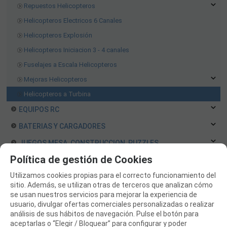
Repuestos Helicopteros
Helicopteros Electricos 6 Canales
Helicopteros Explosión
Helicopteros Iniciacion 3 - 4 canales
Fuselajes a Escala Helicopteros
Mejoras Helicopteros
Helicopteros a Turbina
EQUIPOS RC
BATERIAS Y CARGADORES
JUEGOS MESA, CONSTRUCCION, PUZZLES
Política de gestión de Cookies
FILAMENTO IMPRESORA 3D
Utilizamos cookies propias para el correcto funcionamiento del
MOTORES Y ACCESORIOS
sitio. Además, se utilizan otras de terceros que analizan cómo
CURSOS Y TALLERES
se usan nuestros servicios para mejorar la experiencia de
usuario, divulgar ofertas comerciales personalizadas o realizar
ACCESORIOS, HERRAMIENTAS, PINTURAS, MATERIALES
análisis de sus hábitos de navegación. Pulse el botón para
aceptarlas o “Elegir / Bloquear” para configurar y poder
MAQUETAS ESTÁTICAS Y COLECCIÓN