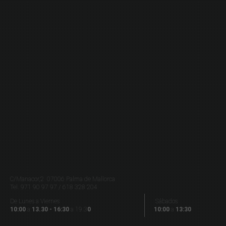
C/Manacor,2 07006 Palma de Mallorca
Tel.
971 90 97 97 / 618 328 204
De Lunes a Viernes
Sábados
10:00
a
13.30 - 16:30
a 19.3
0
10:00
a
13:30