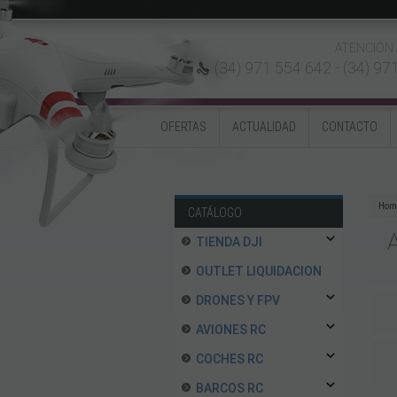
ATENCIÓN 
(34) 971 554 642 -
(34) 97
OFERTAS
ACTUALIDAD
CONTACTO
Hom
CATÁLOGO
TIENDA DJI
OUTLET LIQUIDACION
DRONES Y FPV
AVIONES RC
COCHES RC
BARCOS RC