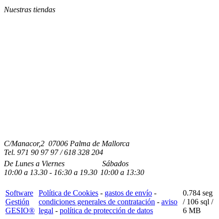
Nuestras tiendas
C/Manacor,2 07006 Palma de Mallorca
Tel.
971 90 97 97 / 618 328 204
De Lunes a Viernes
Sábados
10:00
a
13.30 - 16:30
a 19.3
0
10:00
a
13:30
Software
Política de Cookies
-
gastos de envío
-
0.784 seg
Gestión
condiciones generales de contratación
-
aviso
/
106 sql
/
GESIO®
legal
-
política de protección de datos
6 MB