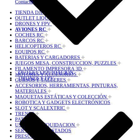
Contacto
TIENDA DJI
OUTLET LIQUIDACION
DRONES Y FPV
AVIONES RC
COCHES RC
BARCOS RC
HELICOPTEROS RC
EQUIPOS RC
BATERIAS Y CARGADORES
JUEGOS MESA, CONSTRUCCION, PUZZLES
FILAMENTO IMPRESORA 3D
OUTLET LIQUIDACION
MOTORES Y ACCESORIOS
DRONES Y FPV
CURSOS Y TALLERES
ACCESORIOS, HERRAMIENTAS, PINTURAS,
MATERIALES
MAQUETAS ESTÁTICAS Y COLECCIÓN
ROBOTICA Y GADGETS ELECTRÓNICOS
SLOT Y SCALEXTRIC
TRENES
PATINES
USADOS Y LIQUIDACION
SERVICIOS PRESTADOS
PRESUPUESTOS