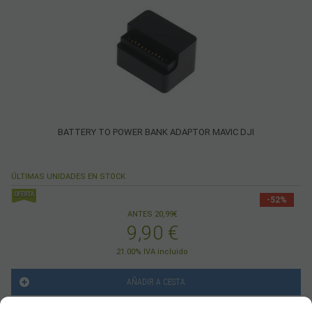
BATTERY TO POWER BANK ADAPTOR MAVIC DJI
ÚLTIMAS UNIDADES EN STOCK
-52%
ANTES 20,99€
9,90
€
21.00%
IVA incluido
AÑADIR A CESTA