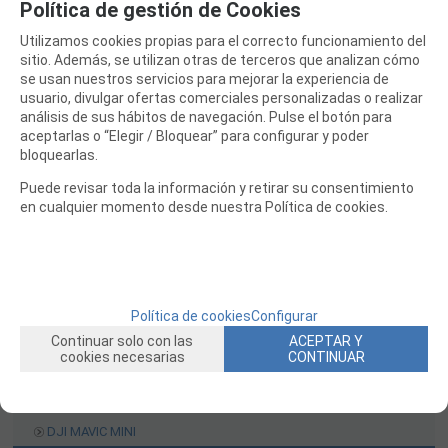
Política de gestión de Cookies
mostrando
1
al
5
de
5
Utilizamos cookies propias para el correcto funcionamiento del
CATÁLOGO
sitio. Además, se utilizan otras de terceros que analizan cómo
se usan nuestros servicios para mejorar la experiencia de
TIENDA DJI
usuario, divulgar ofertas comerciales personalizadas o realizar
DJI MINI 5
análisis de sus hábitos de navegación. Pulse el botón para
aceptarlas o “Elegir / Bloquear” para configurar y poder
DJI MAVIC 3
bloquearlas.
DJI AVATA
Puede revisar toda la información y retirar su consentimiento
DJI MINI 4
en cualquier momento desde nuestra Política de cookies.
DJI MINI 4K DJI MINI 2
DJI MAVIC AIR 2
DJI MINI 3
Política de cookies
Configurar
DJI MAVIC 2
Continuar solo con las
ACEPTAR Y
DJI FPV
cookies necesarias
CONTINUAR
DJI NEO
DJI INSPIRE
DJI MAVIC MINI