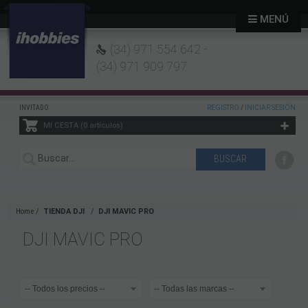
MENÚ
(34) 971 554 642 -
(34) 971 909 797
INVITADO
REGISTRO
/
INICIAR SESIÓN
MI CESTA
0
artículos
Home
TIENDA DJI
DJI MAVIC PRO
DJI MAVIC PRO