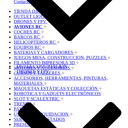
Contacto
TIENDA DJI
OUTLET LIQUIDACION
DRONES Y FPV
AVIONES RC
COCHES RC
BARCOS RC
HELICOPTEROS RC
EQUIPOS RC
BATERIAS Y CARGADORES
JUEGOS MESA, CONSTRUCCION, PUZZLES
FILAMENTO IMPRESORA 3D
OUTLET LIQUIDACION
MOTORES Y ACCESORIOS
DRONES Y FPV
CURSOS Y TALLERES
ACCESORIOS, HERRAMIENTAS, PINTURAS,
MATERIALES
MAQUETAS ESTÁTICAS Y COLECCIÓN
ROBOTICA Y GADGETS ELECTRÓNICOS
SLOT Y SCALEXTRIC
TRENES
PATINES
USADOS Y LIQUIDACION
SERVICIOS PRESTADOS
PRESUPUESTOS