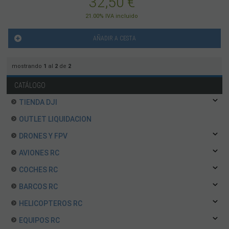
32,50
€
21.00%
IVA incluido
AÑADIR A CESTA
mostrando
1
al
2
de
2
CATÁLOGO
TIENDA DJI
OUTLET LIQUIDACION
DRONES Y FPV
AVIONES RC
COCHES RC
BARCOS RC
HELICOPTEROS RC
EQUIPOS RC