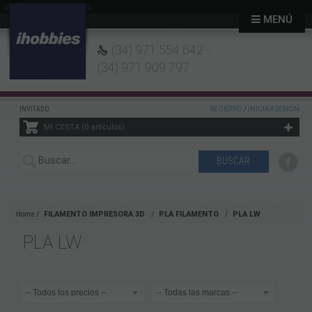
MENÚ
(34) 971 554 642 -
(34) 971 909 797
INVITADO
REGISTRO
/
INICIAR SESIÓN
MI CESTA
0
artículos
Home
FILAMENTO IMPRESORA 3D
PLA FILAMENTO
PLA LW
PLA LW