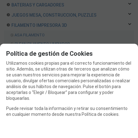
BATERIAS Y CARGADORES
JUEGOS MESA, CONSTRUCCION, PUZZLES
FILAMENTO IMPRESORA 3D
ASA FILAMENTO
CLEAN FILAMENTO LIMPIADOR
Política de gestión de Cookies
FLEX FILAMENTO
HIPS FILAMENTO
Utilizamos cookies propias para el correcto funcionamiento del
sitio. Además, se utilizan otras de terceros que analizan cómo
PETG FILAMENTO
se usan nuestros servicios para mejorar la experiencia de
PLA FILAMENTO
usuario, divulgar ofertas comerciales personalizadas o realizar
análisis de sus hábitos de navegación. Pulse el botón para
PLA 3D850
aceptarlas o “Elegir / Bloquear” para configurar y poder
PLA 3D870
bloquearlas.
PLA ESTANDAR
Puede revisar toda la información y retirar su consentimiento
en cualquier momento desde nuestra Política de cookies.
PLA GLITTER
PLA WOOD
PLA LW