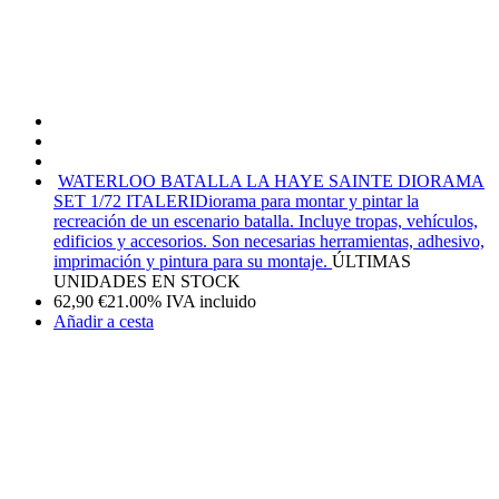
WATERLOO BATALLA LA HAYE SAINTE DIORAMA
SET 1/72 ITALERI
Diorama para montar y pintar la
recreación de un escenario batalla. Incluye tropas, vehículos,
edificios y accesorios. Son necesarias herramientas, adhesivo,
imprimación y pintura para su montaje.
ÚLTIMAS
UNIDADES EN STOCK
62,90
€
21.00%
IVA incluido
Añadir a cesta