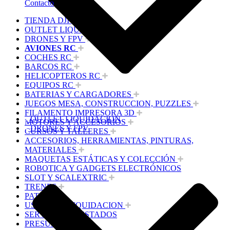
Contacto
TIENDA DJI
OUTLET LIQUIDACION
DRONES Y FPV
AVIONES RC
COCHES RC
BARCOS RC
HELICOPTEROS RC
EQUIPOS RC
BATERIAS Y CARGADORES
JUEGOS MESA, CONSTRUCCION, PUZZLES
FILAMENTO IMPRESORA 3D
OUTLET LIQUIDACION
MOTORES Y ACCESORIOS
DRONES Y FPV
CURSOS Y TALLERES
ACCESORIOS, HERRAMIENTAS, PINTURAS,
MATERIALES
MAQUETAS ESTÁTICAS Y COLECCIÓN
ROBOTICA Y GADGETS ELECTRÓNICOS
SLOT Y SCALEXTRIC
TRENES
PATINES
USADOS Y LIQUIDACION
SERVICIOS PRESTADOS
PRESUPUESTOS