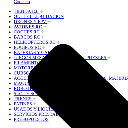
Contacto
TIENDA DJI
OUTLET LIQUIDACION
DRONES Y FPV
AVIONES RC
COCHES RC
BARCOS RC
HELICOPTEROS RC
EQUIPOS RC
BATERIAS Y CARGADORES
JUEGOS MESA, CONSTRUCCION, PUZZLES
FILAMENTO IMPRESORA 3D
MOTORES Y ACCESORIOS
CURSOS Y TALLERES
ACCESORIOS, HERRAMIENTAS, PINTURAS, MATERI
MAQUETAS ESTÁTICAS Y COLECCIÓN
ROBOTICA Y GADGETS ELECTRÓNICOS
SLOT Y SCALEXTRIC
TRENES
PATINES
USADOS Y LIQUIDACION
SERVICIOS PRESTADOS
PRESUPUESTOS