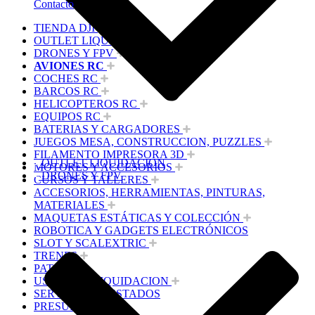
Contacto
TIENDA DJI
OUTLET LIQUIDACION
DRONES Y FPV
AVIONES RC
COCHES RC
BARCOS RC
HELICOPTEROS RC
EQUIPOS RC
BATERIAS Y CARGADORES
JUEGOS MESA, CONSTRUCCION, PUZZLES
FILAMENTO IMPRESORA 3D
OUTLET LIQUIDACION
MOTORES Y ACCESORIOS
DRONES Y FPV
CURSOS Y TALLERES
ACCESORIOS, HERRAMIENTAS, PINTURAS,
MATERIALES
MAQUETAS ESTÁTICAS Y COLECCIÓN
ROBOTICA Y GADGETS ELECTRÓNICOS
SLOT Y SCALEXTRIC
TRENES
PATINES
USADOS Y LIQUIDACION
SERVICIOS PRESTADOS
PRESUPUESTOS