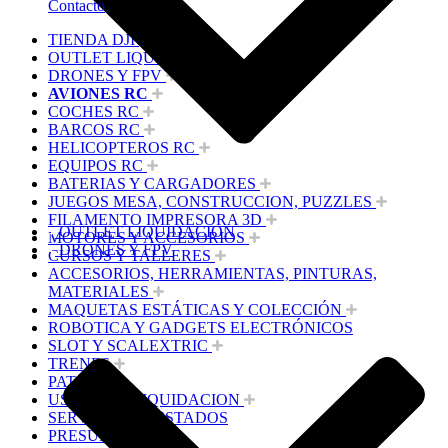
Contacto
TIENDA DJI
OUTLET LIQUIDACION
DRONES Y FPV
AVIONES RC
COCHES RC
BARCOS RC
HELICOPTEROS RC
EQUIPOS RC
BATERIAS Y CARGADORES
JUEGOS MESA, CONSTRUCCION, PUZZLES
FILAMENTO IMPRESORA 3D
OUTLET LIQUIDACION
MOTORES Y ACCESORIOS
DRONES Y FPV
CURSOS Y TALLERES
ACCESORIOS, HERRAMIENTAS, PINTURAS,
MATERIALES
MAQUETAS ESTÁTICAS Y COLECCIÓN
ROBOTICA Y GADGETS ELECTRÓNICOS
SLOT Y SCALEXTRIC
TRENES
PATINES
USADOS Y LIQUIDACION
SERVICIOS PRESTADOS
PRESUPUESTOS