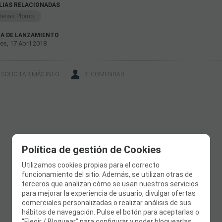
LIAS RELACIONADAS
terias Plomo
A DE LANZAMIENTO
es, 17 Abril 2018
SOLICITAR MÁS INFO
RECOMENDAR
Política de gestión de Cookies
Utilizamos cookies propias para el correcto
funcionamiento del sitio. Además, se utilizan otras de
terceros que analizan cómo se usan nuestros servicios
para mejorar la experiencia de usuario, divulgar ofertas
comerciales personalizadas o realizar análisis de sus
hábitos de navegación. Pulse el botón para aceptarlas o
“Elegir / Bloquear” para configurar y poder bloquearlas.