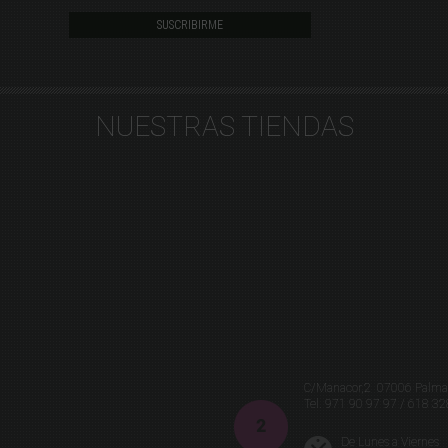
NUESTRAS TIENDAS
C/Manacor,2 07006 Palma 
Tel.
971 90 97 97 / 618 32
De Lunes a Viernes