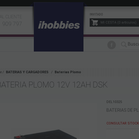
INVITADO
AL CLIENTE
1 909 797
MI CESTA
0
artículos
e
BATERIAS Y CARGADORES
Baterias Plomo
BATERIA PLOMO 12V 12AH DSK
DEL10325
BATERIAS DE P
CONSULTAR STOCK 