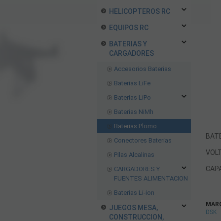
HELICOPTEROS RC
EQUIPOS RC
BATERIAS Y
CARGADORES
Accesorios Baterias
Baterias LiFe
Baterias LiPo
Baterias NiMh
Baterias Plomo
BATE
Conectores Baterias
VOL
Pilas Alcalinas
CAP
CARGADORES Y
FUENTES ALIMENTACION
Baterias Li-ion
MAR
JUEGOS MESA,
DSK
CONSTRUCCION,