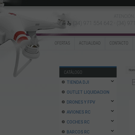
ATENCIÓN 
(34) 971 554 642 -
(34) 97
OFERTAS
ACTUALIDAD
CONTACTO
Hom
CATÁLOGO
TIENDA DJI
OUTLET LIQUIDACION
DRONES Y FPV
AVIONES RC
COCHES RC
BARCOS RC