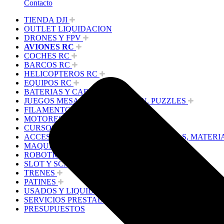
Contacto
TIENDA DJI
OUTLET LIQUIDACION
DRONES Y FPV
AVIONES RC
COCHES RC
BARCOS RC
HELICOPTEROS RC
EQUIPOS RC
BATERIAS Y CARGADORES
JUEGOS MESA, CONSTRUCCION, PUZZLES
FILAMENTO IMPRESORA 3D
MOTORES Y ACCESORIOS
CURSOS Y TALLERES
ACCESORIOS, HERRAMIENTAS, PINTURAS, MATERI
MAQUETAS ESTÁTICAS Y COLECCIÓN
ROBOTICA Y GADGETS ELECTRÓNICOS
SLOT Y SCALEXTRIC
TRENES
PATINES
USADOS Y LIQUIDACION
SERVICIOS PRESTADOS
PRESUPUESTOS