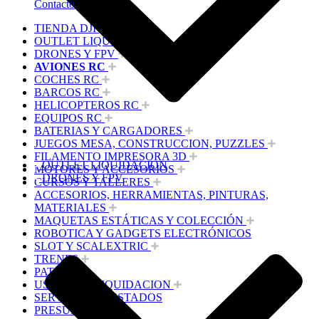
Contacto
TIENDA DJI
OUTLET LIQUIDACION
DRONES Y FPV
AVIONES RC
COCHES RC
BARCOS RC
HELICOPTEROS RC
EQUIPOS RC
BATERIAS Y CARGADORES
JUEGOS MESA, CONSTRUCCION, PUZZLES
FILAMENTO IMPRESORA 3D
OUTLET LIQUIDACION
MOTORES Y ACCESORIOS
DRONES Y FPV
CURSOS Y TALLERES
ACCESORIOS, HERRAMIENTAS, PINTURAS,
MATERIALES
MAQUETAS ESTÁTICAS Y COLECCIÓN
ROBOTICA Y GADGETS ELECTRÓNICOS
SLOT Y SCALEXTRIC
TRENES
PATINES
USADOS Y LIQUIDACION
SERVICIOS PRESTADOS
PRESUPUESTOS