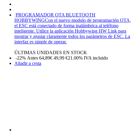
PROGRAMADOR OTA BLUETOOTH
HOBBYWING
Con el nuevo modulo de programación OTA,
el ESC está conectado de forma inalámbrica al teléfono
inteligente. Utilice la aplicación Hobbywing HW Link para
mostrar y ajustar claramente todos los parámetros de ESC. La
interfaz es simple de operar.
ÚLTIMAS UNIDADES EN STOCK
-22%
Antes 64,89€
49,99
€
21.00%
IVA incluido
Añadir a cesta