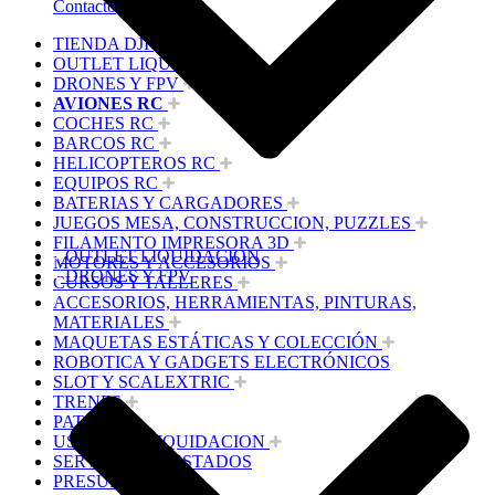
Contacto
TIENDA DJI
OUTLET LIQUIDACION
DRONES Y FPV
AVIONES RC
COCHES RC
BARCOS RC
HELICOPTEROS RC
EQUIPOS RC
BATERIAS Y CARGADORES
JUEGOS MESA, CONSTRUCCION, PUZZLES
FILAMENTO IMPRESORA 3D
OUTLET LIQUIDACION
MOTORES Y ACCESORIOS
DRONES Y FPV
CURSOS Y TALLERES
ACCESORIOS, HERRAMIENTAS, PINTURAS,
MATERIALES
MAQUETAS ESTÁTICAS Y COLECCIÓN
ROBOTICA Y GADGETS ELECTRÓNICOS
SLOT Y SCALEXTRIC
TRENES
PATINES
USADOS Y LIQUIDACION
SERVICIOS PRESTADOS
PRESUPUESTOS