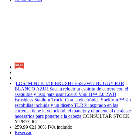
LOSI MINI-B 1/18 BRUSHLESS 2WD BUGGY RTR
BLANCO AZUL
Saca a relucir tu espíritu de carrera con el
asequible y listo para usar Losi® Mini-B™ 2.0 2WD
Brushless Stadium Truck. Con la electrónica Spektrum™ sin
escobillas incluida y un diseño TLR® inspirado en las
carreras, tiene la velocidad, el manejo y el potencial de ajuste
necesarios para ponerte a la cabeza.
CONSULTAR STOCK
Y PRECIO
259,99
€
21.00%
IVA incluido
Reservar