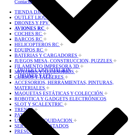
Contacto
TIENDA DJI
OUTLET LIQUIDACION
DRONES Y FPV
AVIONES RC
COCHES RC
BARCOS RC
HELICOPTEROS RC
EQUIPOS RC
BATERIAS Y CARGADORES
JUEGOS MESA, CONSTRUCCION, PUZZLES
FILAMENTO IMPRESORA 3D
OUTLET LIQUIDACION
MOTORES Y ACCESORIOS
DRONES Y FPV
CURSOS Y TALLERES
ACCESORIOS, HERRAMIENTAS, PINTURAS,
MATERIALES
MAQUETAS ESTÁTICAS Y COLECCIÓN
ROBOTICA Y GADGETS ELECTRÓNICOS
SLOT Y SCALEXTRIC
TRENES
PATINES
USADOS Y LIQUIDACION
SERVICIOS PRESTADOS
PRESUPUESTOS