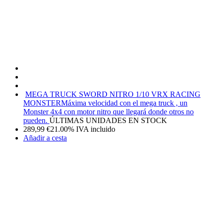
MEGA TRUCK SWORD NITRO 1/10 VRX RACING
MONSTER
Máxima velocidad con el mega truck , un
Monster 4x4 con motor nitro que llegará donde otros no
pueden.
ÚLTIMAS UNIDADES EN STOCK
289,99
€
21.00%
IVA incluido
Añadir a cesta