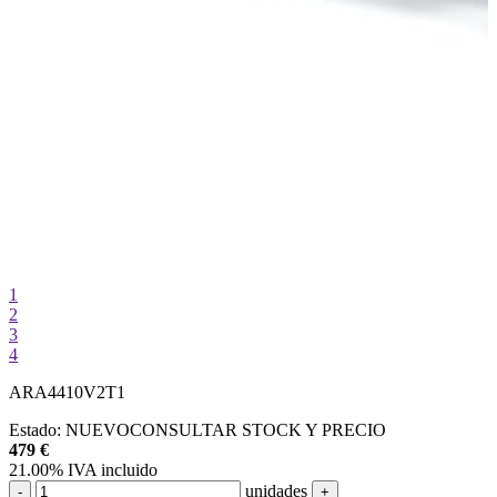
1
2
3
4
ARA4410V2T1
Estado:
NUEVO
CONSULTAR STOCK Y PRECIO
479
€
21.00%
IVA incluido
unidades
-
+