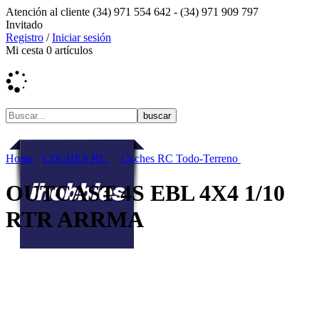
Atención al cliente
(34) 971 554 642 -
(34) 971 909 797
Invitado
Registro
/
Iniciar sesión
Mi cesta
0
artículos
Home
COCHES RC
Coches RC Todo-Terreno
OUTCAST 4S EBL 4X4 1/10
RTR ARRMA
Menú contenidos
MENÚ