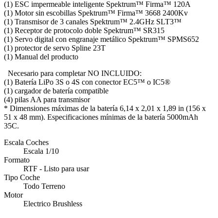
(1) ESC impermeable inteligente Spektrum™ Firma™ 120A
(1) Motor sin escobillas Spektrum™ Firma™ 3668 2400Kv
(1) Transmisor de 3 canales Spektrum™ 2.4GHz SLT3™
(1) Receptor de protocolo doble Spektrum™ SR315
(1) Servo digital con engranaje metálico Spektrum™ SPMS652
(1) protector de servo Spline 23T
(1) Manual del producto
Necesario para completar NO INCLUIDO:
(1) Batería LiPo 3S o 4S con conector EC5™ o IC5®
(1) cargador de batería compatible
(4) pilas AA para transmisor
* Dimensiones máximas de la batería 6,14 x 2,01 x 1,89 in (156 x
51 x 48 mm). Especificaciones mínimas de la batería 5000mAh
35C.
Escala Coches
Escala 1/10
Formato
RTF - Listo para usar
Tipo Coche
Todo Terreno
Motor
Electrico Brushless