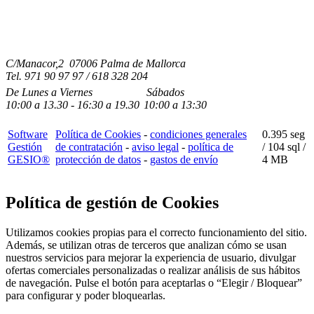
C/Manacor,2 07006 Palma de Mallorca
Tel.
971 90 97 97 / 618 328 204
De Lunes a Viernes
Sábados
10:00
a
13.30 - 16:30
a 19.3
0
10:00
a
13:30
Software
Política de Cookies
-
condiciones generales
0.395 seg
Gestión
de contratación
-
aviso legal
-
política de
/
104 sql
/
GESIO®
protección de datos
-
gastos de envío
4 MB
Política de gestión de Cookies
Utilizamos cookies propias para el correcto funcionamiento del sitio.
Además, se utilizan otras de terceros que analizan cómo se usan
nuestros servicios para mejorar la experiencia de usuario, divulgar
ofertas comerciales personalizadas o realizar análisis de sus hábitos
de navegación. Pulse el botón para aceptarlas o “Elegir / Bloquear”
para configurar y poder bloquearlas.