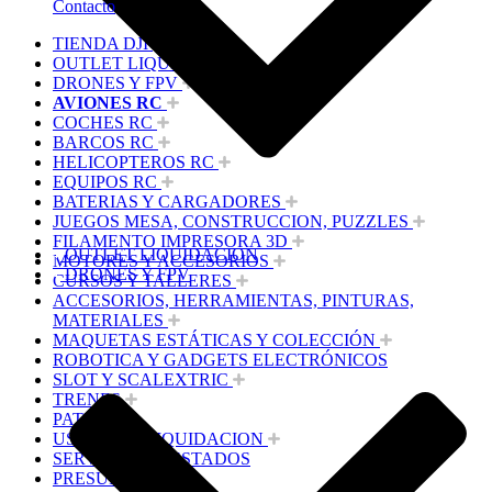
Contacto
TIENDA DJI
OUTLET LIQUIDACION
DRONES Y FPV
AVIONES RC
COCHES RC
BARCOS RC
HELICOPTEROS RC
EQUIPOS RC
BATERIAS Y CARGADORES
JUEGOS MESA, CONSTRUCCION, PUZZLES
FILAMENTO IMPRESORA 3D
OUTLET LIQUIDACION
MOTORES Y ACCESORIOS
DRONES Y FPV
CURSOS Y TALLERES
ACCESORIOS, HERRAMIENTAS, PINTURAS,
MATERIALES
MAQUETAS ESTÁTICAS Y COLECCIÓN
ROBOTICA Y GADGETS ELECTRÓNICOS
SLOT Y SCALEXTRIC
TRENES
PATINES
USADOS Y LIQUIDACION
SERVICIOS PRESTADOS
PRESUPUESTOS