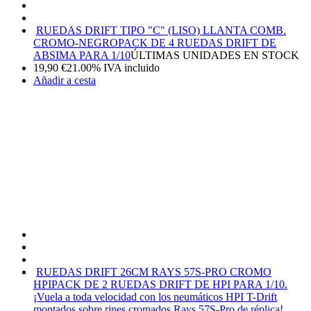
RUEDAS DRIFT TIPO "C" (LISO) LLANTA COMB.
CROMO-NEGRO
PACK DE 4 RUEDAS DRIFT DE
ABSIMA PARA 1/10
ÚLTIMAS UNIDADES EN STOCK
19,90
€
21.00%
IVA incluido
Añadir a cesta
RUEDAS DRIFT 26CM RAYS 57S-PRO CROMO
HPI
PACK DE 2 RUEDAS DRIFT DE HPI PARA 1/10.
¡Vuela a toda velocidad con los neumáticos HPI T-Drift
montados sobre rines cromados Rays 57S-Pro de réplica!