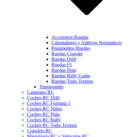
Accesorios Ruedas
Calentadores y Aditivos Neumaticos
Pegamentos Ruedas
Ruedas Crawler
Ruedas Drift
Ruedas F1
Ruedas Pista
Ruedas Rally Game
Ruedas Todo Terreno
Transponder
Camiones RC
Coches RC Drift
Coches RC Formula 1
Coches RC Niños
Coches RC Pista
Coches RC Rally
Coches RC Todo-Terreno
Crawlers RC
Maquinaria RC y Vehiculos RC