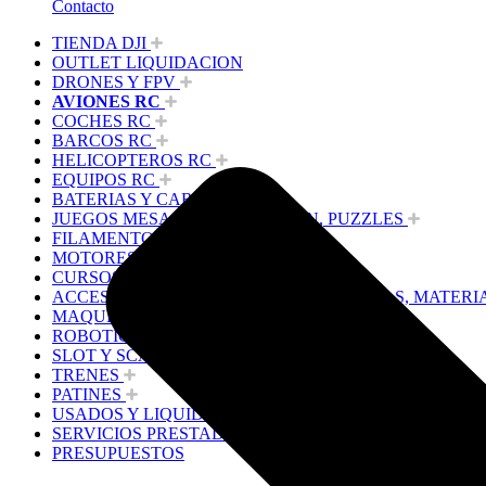
Contacto
TIENDA DJI
OUTLET LIQUIDACION
DRONES Y FPV
AVIONES RC
COCHES RC
BARCOS RC
HELICOPTEROS RC
EQUIPOS RC
BATERIAS Y CARGADORES
JUEGOS MESA, CONSTRUCCION, PUZZLES
FILAMENTO IMPRESORA 3D
MOTORES Y ACCESORIOS
CURSOS Y TALLERES
ACCESORIOS, HERRAMIENTAS, PINTURAS, MATERI
MAQUETAS ESTÁTICAS Y COLECCIÓN
ROBOTICA Y GADGETS ELECTRÓNICOS
SLOT Y SCALEXTRIC
TRENES
PATINES
USADOS Y LIQUIDACION
SERVICIOS PRESTADOS
PRESUPUESTOS