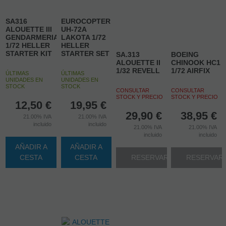
SA316
EUROCOPTER
ALOUETTE III
UH-72A
GENDARMERIA
LAKOTA 1/72
1/72 HELLER
HELLER
STARTER KIT
STARTER SET
SA.313
BOEING
ALOUETTE II
CHINOOK HC1
1/32 REVELL
1/72 AIRFIX
ÚLTIMAS
ÚLTIMAS
UNIDADES EN
UNIDADES EN
STOCK
STOCK
CONSULTAR
CONSULTAR
STOCK Y PRECIO
STOCK Y PRECIO
12,50
€
19,95
€
29,90
€
38,95
€
21.00%
IVA
21.00%
IVA
incluido
incluido
21.00%
IVA
21.00%
IVA
incluido
incluido
AÑADIR A
AÑADIR A
CESTA
CESTA
RESERVAR
RESERVAR