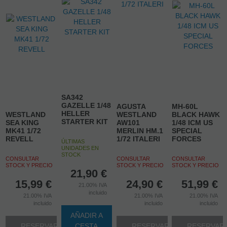
SA342
GAZELLE 1/48
AGUSTA
MH-60L
HELLER
WESTLAND
WESTLAND
BLACK HAWK
STARTER KIT
SEA KING
AW101
1/48 ICM US
MK41 1/72
MERLIN HM.1
SPECIAL
REVELL
1/72 ITALERI
FORCES
ÚLTIMAS
UNIDADES EN
STOCK
CONSULTAR
CONSULTAR
CONSULTAR
STOCK Y PRECIO
STOCK Y PRECIO
STOCK Y PRECIO
21,90
€
15,99
€
24,90
€
51,99
€
21.00%
IVA
incluido
21.00%
IVA
21.00%
IVA
21.00%
IVA
incluido
incluido
incluido
AÑADIR A
RESERVAR
CESTA
RESERVAR
RESERVAR