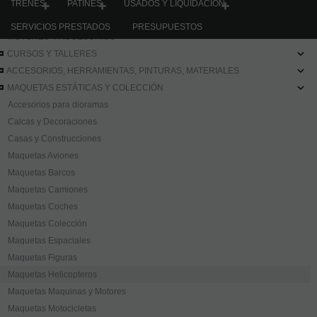
JUEGOS MESA, CONSTRUCCION, PUZZLES
TRENES
PATINES
USADOS Y LIQUIDACION
FILAMENTO IMPRESORA 3D
SERVICIOS PRESTADOS
PRESUPUESTOS
MOTORES Y ACCESORIOS
CURSOS Y TALLERES
ACCESORIOS, HERRAMIENTAS, PINTURAS, MATERIALES
MAQUETAS ESTÁTICAS Y COLECCIÓN
Accesorios para dioramas
Calcas y Decoraciones
Casas y Construcciones
Maquetas Aviones
Maquetas Barcos
Maquetas Camiones
Maquetas Coches
Maquetas Colección
Maquetas Espaciales
Maquetas Figuras
Maquetas Helicopteros
Maquetas Maquinas y Motores
Maquetas Motocicletas