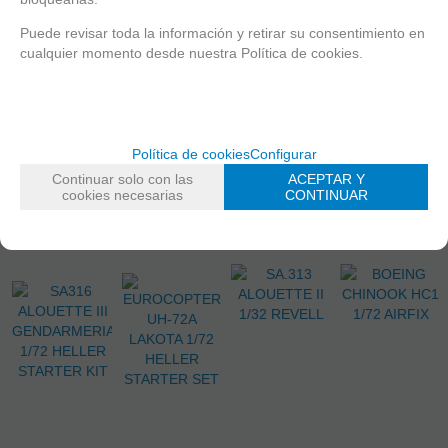
UNIDADES EN
STOCK
CONSULTAR
CONSULTAR
CONSULTAR
Puede revisar toda la información y retirar su consentimiento en
STOCK Y PRECIO
STOCK Y PRECIO
STOCK Y PRECIO
cualquier momento desde nuestra Política de cookies.
59,99
€
49,99
€
20,99
€
52,90
€
21.00%
IVA
incluido
21.00%
IVA
21.00%
IVA
21.00%
IVA
incluido
incluido
incluido
AÑADIR A
Política de cookies
Configurar
CESTA
RESERVAR
RESERVAR
RESERVAR
Continuar solo con las
ACEPTAR Y
cookies necesarias
CONTINUAR