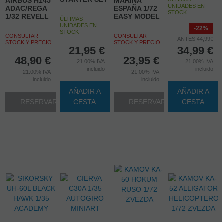
AIRBUS H145
MARINA
UNIDADES EN
ADAC/REGA
ESPAÑA 1/72
STOCK
1/32 REVELL
EASY MODEL
ÚLTIMAS
UNIDADES EN
-22%
STOCK
CONSULTAR
CONSULTAR
ANTES 44,99€
STOCK Y PRECIO
STOCK Y PRECIO
21,95
€
34,99
€
48,90
€
23,95
€
21.00%
IVA
21.00%
IVA
incluido
incluido
21.00%
IVA
21.00%
IVA
incluido
incluido
AÑADIR A
AÑADIR A
RESERVAR
CESTA
RESERVAR
CESTA