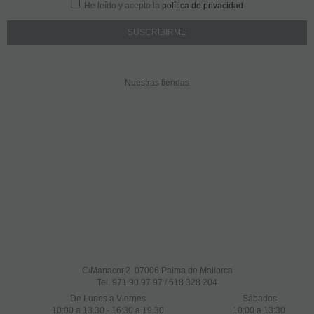
He leído y acepto la
política de privacidad
Nuestras tiendas
C/Manacor,2 07006 Palma de Mallorca
Tel.
971 90 97 97 / 618 328 204
De Lunes a Viernes
Sábados
10:00
a
13.30 - 16:30
a 19.3
0
10:00
a
13:30