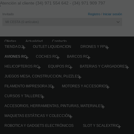
Atención al cliente
(34) 971 554 642 -
(34) 971 909 797
Invitado
Registro
/
Iniciar sesión
MI CESTA
0
artículos
Ofertas
Actualidad
Contacto
TIENDA DJI
OUTLET LIQUIDACION
DRONES Y FPV
AVIONES RC
COCHES RC
BARCOS RC
CATÁLOGO
HELICOPTEROS RC
EQUIPOS RC
BATERIAS Y CARGADORES
TIENDA DJI
JUEGOS MESA, CONSTRUCCION, PUZZLES
OUTLET LIQUIDACION
DRONES Y FPV
FILAMENTO IMPRESORA 3D
MOTORES Y ACCESORIOS
AVIONES RC
CURSOS Y TALLERES
COCHES RC
ACCESORIOS, HERRAMIENTAS, PINTURAS, MATERIALES
BARCOS RC
HELICOPTEROS RC
MAQUETAS ESTÁTICAS Y COLECCIÓN
EQUIPOS RC
ROBOTICA Y GADGETS ELECTRÓNICOS
SLOT Y SCALEXTRIC
BATERIAS Y CARGADORES