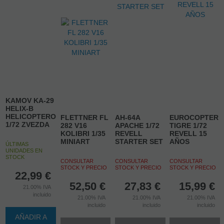
KAMOV KA-29
HELIX-B
HELICOPTERO
FLETTNER FL
AH-64A
EUROCOPTER
1/72 ZVEZDA
282 V16
APACHE 1/72
TIGRE 1/72
KOLIBRI 1/35
REVELL
REVELL 15
MINIART
STARTER SET
AÑOS
ÚLTIMAS
UNIDADES EN
STOCK
CONSULTAR
CONSULTAR
CONSULTAR
STOCK Y PRECIO
STOCK Y PRECIO
STOCK Y PRECIO
22,99
€
52,50
€
27,83
€
15,99
€
21.00%
IVA
incluido
21.00%
IVA
21.00%
IVA
21.00%
IVA
incluido
incluido
incluido
AÑADIR A