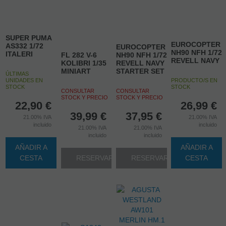
SUPER PUMA
EUROCOPTER
AS332 1/72
EUROCOPTER
NH90 NFH 1/72
ITALERI
FL 282 V-6
NH90 NFH 1/72
REVELL NAVY
KOLIBRI 1/35
REVELL NAVY
MINIART
STARTER SET
ÚLTIMAS
UNIDADES EN
PRODUCTO/S EN
STOCK
STOCK
CONSULTAR
CONSULTAR
STOCK Y PRECIO
STOCK Y PRECIO
22,90
€
26,99
€
39,99
€
37,95
€
21.00%
IVA
21.00%
IVA
incluido
incluido
21.00%
IVA
21.00%
IVA
incluido
incluido
AÑADIR A
AÑADIR A
CESTA
RESERVAR
RESERVAR
CESTA