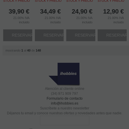
STOCK Y PRECIO
STOCK Y PRECIO
STOCK Y PRECIO
STOCK Y PRECIO
39,90
€
34,49
€
24,90
€
12,90
€
21.00%
IVA
21.00%
IVA
21.00%
IVA
21.00%
IVA
incluido
incluido
incluido
incluido
RESERVAR
RESERVAR
RESERVAR
RESERVAR
mostrando
1
al
40
de
148
Atención al cliente online
(34) 971 909 797
Formulario de contacto
info@ihobbies.es
Suscríbete a nuestro newsletter
Déjanos tu email y conoce nuestras ofertas y novedades antes que nadie.