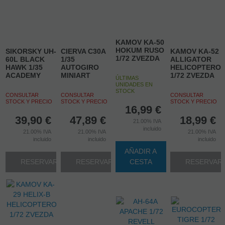
KAMOV KA-50
HOKUM RUSO
SIKORSKY UH-
CIERVA C30A
KAMOV KA-52
1/72 ZVEZDA
60L BLACK
1/35
ALLIGATOR
HAWK 1/35
AUTOGIRO
HELICOPTERO
ACADEMY
MINIART
1/72 ZVEZDA
ÚLTIMAS
UNIDADES EN
STOCK
CONSULTAR
CONSULTAR
CONSULTAR
STOCK Y PRECIO
STOCK Y PRECIO
STOCK Y PRECIO
16,99
€
39,90
€
47,89
€
18,99
€
21.00%
IVA
incluido
21.00%
IVA
21.00%
IVA
21.00%
IVA
incluido
incluido
incluido
AÑADIR A
RESERVAR
RESERVAR
CESTA
RESERVAR