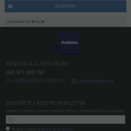
RESERVAR
mostrando
1
al
23
de
23
ATENCIÓN AL CLIENTE ONLINE
(34) 971 909 797
FORMULARIO DE CONTACTO
info@ihobbies.es
SUSCRÍBETE A NUESTRO NEWSLETTER
Déjanos tu email y conoce nuestras ofertas y novedades antes que nadie.
He leído y acepto la
política de privacidad