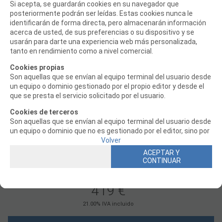
21.00%
IVA incluido
Utilizamos cookies propias para el correcto funcionamiento del
Si acepta, se guardarán cookies en su navegador que
sitio. Además, se utilizan otras de terceros que analizan cómo
posteriormente podrán ser leídas. Estas cookies nunca le
se usan nuestros servicios para mejorar la experiencia de
identificarán de forma directa, pero almacenarán información
RESERVAR
usuario, divulgar ofertas comerciales personalizadas o realizar
acerca de usted, de sus preferencias o su dispositivo y se
análisis de sus hábitos de navegación. Pulse el botón para
usarán para darte una experiencia web más personalizada,
aceptarlas o “Elegir / Bloquear” para configurar y poder
tanto en rendimiento como a nivel comercial.
bloquearlas.
Cookies propias
Puede revisar toda la información y retirar su consentimiento
Son aquellas que se envían al equipo terminal del usuario desde
en cualquier momento desde nuestra Política de cookies.
un equipo o dominio gestionado por el propio editor y desde el
que se presta el servicio solicitado por el usuario.
Cookies de terceros
Son aquellas que se envían al equipo terminal del usuario desde
un equipo o dominio que no es gestionado por el editor, sino por
JET VIPER 70MM EDF BNF BASIC AS3X SAFE EFLITE
otra entidad que trata los datos obtenidos través de las
Política de cookies
Volver
Configurar
cookies.
Continuar solo con las
ACEPTAR Y
ACEPTAR Y
cookies necesarias
CONTINUAR
CONTINUAR
Cookies necesarias
CONSULTAR STOCK Y PRECIO
Aquellas que son esenciales para que el sitio web funcione
correctamente. Esta categoría solo incluye cookies que
419
€
garantizan funcionalidades básicas y características de
seguridad del sitio web. Estas cookies no almacenan ninguna
21.00%
IVA incluido
información personal.