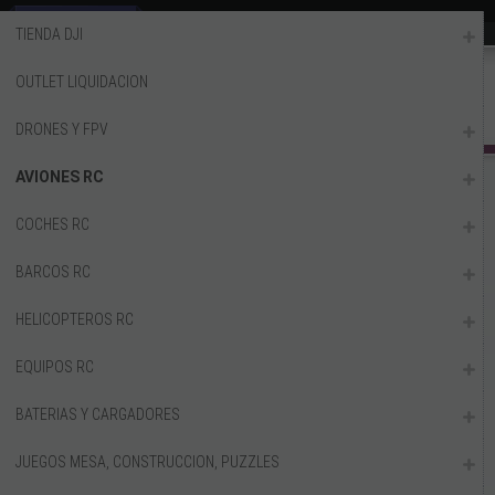
TIENDA DJI
(34) 971 554 642 -
OUTLET LIQUIDACION
(34) 971 909 797
DRONES Y FPV
INVITADO
REGISTRO
/
INICIAR SESIÓN
AVIONES RC
MI CESTA
0
artículos
COCHES RC
BARCOS RC
HELICOPTEROS RC
CATÁLOGO
EQUIPOS RC
TIENDA DJI
BATERIAS Y CARGADORES
OUTLET LIQUIDACION
DRONES Y FPV
JUEGOS MESA, CONSTRUCCION, PUZZLES
AVIONES RC