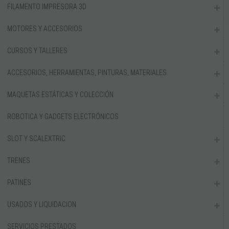
FILAMENTO IMPRESORA 3D
Accesorios Aviones
MOTORES Y ACCESORIOS
Altimetros
Jets
CURSOS Y TALLERES
Planeadores RC sin y con motor
ACCESORIOS, HERRAMIENTAS, PINTURAS, MATERIALES
Planos Aviones
Repuestos Aviones
MAQUETAS ESTÁTICAS Y COLECCIÓN
Vuelo Libre y Motor de Gomas
ROBOTICA Y GADGETS ELECTRÓNICOS
Aviones RC Maquetas
Aviones RC Sport
SLOT Y SCALEXTRIC
Aviones RC Iniciación
TRENES
Aviones RC Acrobáticos
COCHES RC
PATINES
BARCOS RC
USADOS Y LIQUIDACION
HELICOPTEROS RC
SERVICIOS PRESTADOS