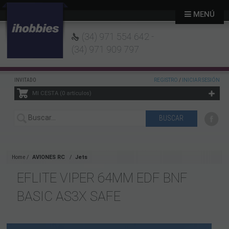
MENÚ
(34) 971 554 642 -
(34) 971 909 797
INVITADO
REGISTRO
/
INICIAR SESIÓN
MI CESTA
0
artículos
Home
AVIONES RC
Jets
EFLITE VIPER 64MM EDF BNF
BASIC AS3X SAFE