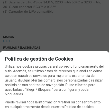
(1) Batería de LiPo 4S de 14,8 V, 2200 mAh 50+C a 3200 mAh,
30+C con conector EC3™ o IC3™
(1) Cargador de LiPo compatible
MARCA
EFLITE
FAMILIAS RELACIONADAS
Jets
Política de gestión de Cookies
FECHA DE LANZAMIENTO
Utilizamos cookies propias para el correcto funcionamiento del
Sábado, 16 Noviembre 2024
sitio. Además, se utilizan otras de terceros que analizan cómo
se usan nuestros servicios para mejorar la experiencia de
usuario, divulgar ofertas comerciales personalizadas o realizar
SOLICITAR MÁS INFO
RECOMENDAR
análisis de sus hábitos de navegación. Pulse el botón para
aceptarlas o “Elegir / Bloquear” para configurar y poder
CATÁLOGO
bloquearlas.
TIENDA DJI
Puede revisar toda la información y retirar su consentimiento
en cualquier momento desde nuestra Política de cookies.