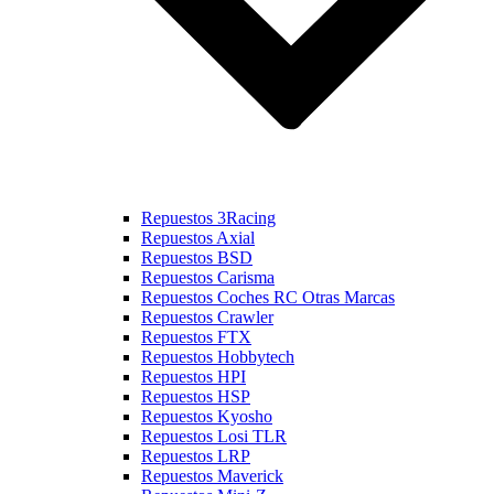
Repuestos 3Racing
Repuestos Axial
Repuestos BSD
Repuestos Carisma
Repuestos Coches RC Otras Marcas
Repuestos Crawler
Repuestos FTX
Repuestos Hobbytech
Repuestos HPI
Repuestos HSP
Repuestos Kyosho
Repuestos Losi TLR
Repuestos LRP
Repuestos Maverick