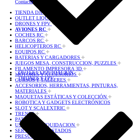
Contacto
TIENDA DJI
OUTLET LIQUIDACION
DRONES Y FPV
AVIONES RC
COCHES RC
BARCOS RC
HELICOPTEROS RC
EQUIPOS RC
BATERIAS Y CARGADORES
JUEGOS MESA, CONSTRUCCION, PUZZLES
FILAMENTO IMPRESORA 3D
OUTLET LIQUIDACION
MOTORES Y ACCESORIOS
DRONES Y FPV
CURSOS Y TALLERES
ACCESORIOS, HERRAMIENTAS, PINTURAS,
MATERIALES
MAQUETAS ESTÁTICAS Y COLECCIÓN
ROBOTICA Y GADGETS ELECTRÓNICOS
SLOT Y SCALEXTRIC
TRENES
PATINES
USADOS Y LIQUIDACION
SERVICIOS PRESTADOS
PRESUPUESTOS