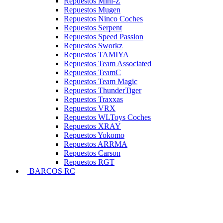
Repuestos Mini-Z
Repuestos Mugen
Repuestos Ninco Coches
Repuestos Serpent
Repuestos Speed Passion
Repuestos Sworkz
Repuestos TAMIYA
Repuestos Team Associated
Repuestos TeamC
Repuestos Team Magic
Repuestos ThunderTiger
Repuestos Traxxas
Repuestos VRX
Repuestos WLToys Coches
Repuestos XRAY
Repuestos Yokomo
Repuestos ARRMA
Repuestos Carson
Repuestos RGT
BARCOS RC