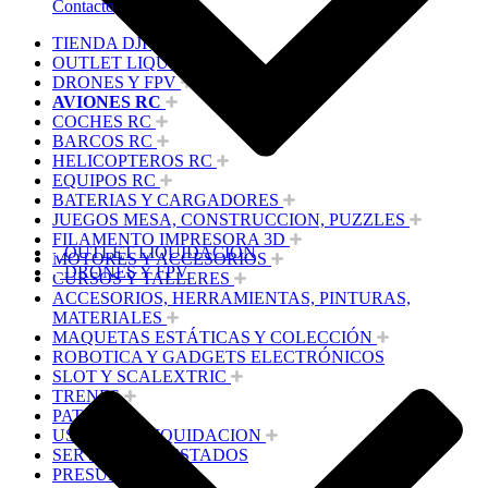
Contacto
TIENDA DJI
OUTLET LIQUIDACION
DRONES Y FPV
AVIONES RC
COCHES RC
BARCOS RC
HELICOPTEROS RC
EQUIPOS RC
BATERIAS Y CARGADORES
JUEGOS MESA, CONSTRUCCION, PUZZLES
FILAMENTO IMPRESORA 3D
OUTLET LIQUIDACION
MOTORES Y ACCESORIOS
DRONES Y FPV
CURSOS Y TALLERES
ACCESORIOS, HERRAMIENTAS, PINTURAS,
MATERIALES
MAQUETAS ESTÁTICAS Y COLECCIÓN
ROBOTICA Y GADGETS ELECTRÓNICOS
SLOT Y SCALEXTRIC
TRENES
PATINES
USADOS Y LIQUIDACION
SERVICIOS PRESTADOS
PRESUPUESTOS