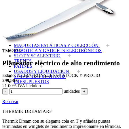
EQUIPOS RC
BATERIAS Y CARGADORES
JUEGOS MESA, CONSTRUCCION, PUZZLES
FILAMENTO IMPRESORA 3D
MOTORES Y ACCESORIOS
CURSOS Y TALLERES
ACCESORIOS, HERRAMIENTAS, PINTURAS,
MATERIALES
MAQUETAS ESTÁTICAS Y COLECCIÓN
ROBOTICA Y GADGETS ELECTRÓNICOS
TM02036
SLOT Y SCALEXTRIC
TRENES
Planeador eléctrico de alto rendimiento
PATINES
USADOS Y LIQUIDACION
Estado:
NUEVO
CONSULTAR STOCK Y PRECIO
SERVICIOS PRESTADOS
299,90
€
PRESUPUESTOS
21.00%
IVA incluido
unidades
-
+
Reservar
THERMIK DREAM ARF
Thermik Dream con su elegante cola en T y afiladas puntas
terminadas en winglets de rendimiento impresionante en térmicas.