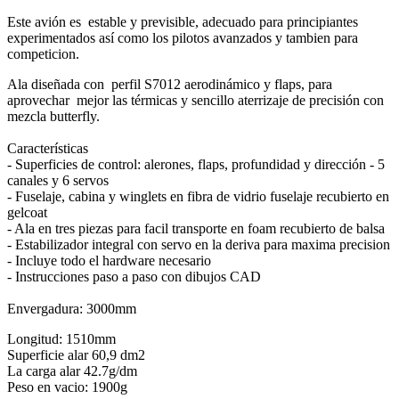
Este avión es estable y previsible, adecuado para principiantes
experimentados así como los pilotos avanzados y tambien para
competicion.
Ala
diseñada con
perfil
S7012
aerodinámico
y
flaps
,
para
aprovechar mejor
las térmicas
y sencillo
aterrizaje de precisión con
mezcla butterfly
.
Características
- Superficies de control: alerones, flaps, profundidad y dirección
- 5
canales y 6 servos
- Fuselaje, cabina y winglets en fibra de vidrio fuselaje recubierto en
gelcoat
- Ala en tres piezas para facil transporte en foam recubierto de balsa
- Estabilizador integral con servo en la deriva para maxima precision
- Incluye todo el hardware necesario
- Instrucciones paso a paso con dibujos CAD
Envergadura: 3000mm
Longitud: 1510mm
Superficie alar
60,9 dm2
La carga alar
42.7g/dm
Peso en vacio: 1900g