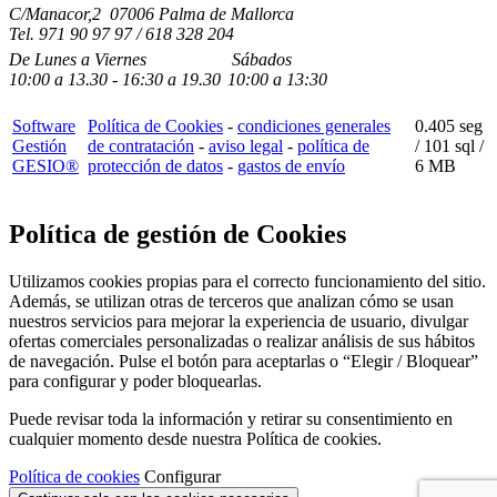
C/Manacor,2 07006 Palma de Mallorca
Tel.
971 90 97 97 / 618 328 204
De Lunes a Viernes
Sábados
10:00
a
13.30 - 16:30
a 19.3
0
10:00
a
13:30
Software
Política de Cookies
-
condiciones generales
0.405 seg
Gestión
de contratación
-
aviso legal
-
política de
/
101 sql
/
GESIO®
protección de datos
-
gastos de envío
6 MB
Política de gestión de Cookies
Utilizamos cookies propias para el correcto funcionamiento del sitio.
Además, se utilizan otras de terceros que analizan cómo se usan
nuestros servicios para mejorar la experiencia de usuario, divulgar
ofertas comerciales personalizadas o realizar análisis de sus hábitos
de navegación. Pulse el botón para aceptarlas o “Elegir / Bloquear”
para configurar y poder bloquearlas.
Puede revisar toda la información y retirar su consentimiento en
cualquier momento desde nuestra Política de cookies.
Política de cookies
Configurar