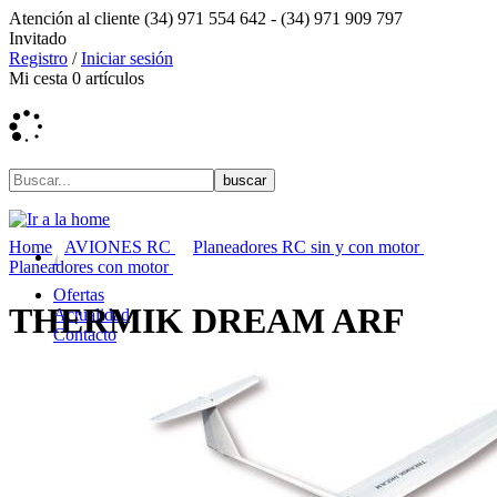
Atención al cliente
(34) 971 554 642 -
(34) 971 909 797
Invitado
Registro
/
Iniciar sesión
Mi cesta
0
artículos
Home
AVIONES RC
Planeadores RC sin y con motor
Planeadores con motor
Ofertas
THERMIK DREAM ARF
Actualidad
Contacto
TIENDA DJI
OUTLET LIQUIDACION
DRONES Y FPV
AVIONES RC
COCHES RC
BARCOS RC
HELICOPTEROS RC