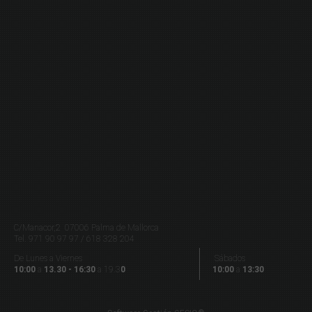
C/Manacor,2 07006 Palma de Mallorca
Tel.
971 90 97 97 / 618 328 204
De Lunes a Viernes
Sábados
10:00
a
13.30 - 16:30
a 19.3
0
10:00
a
13:30