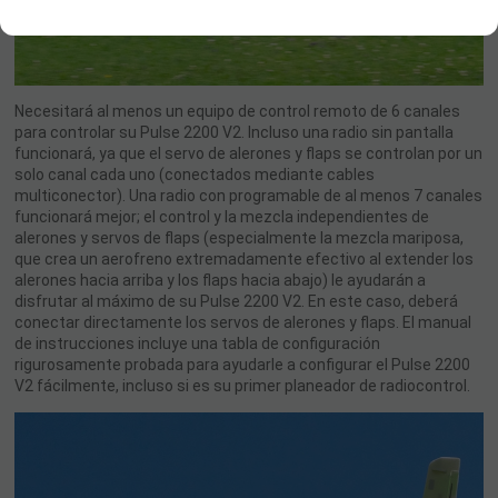
Necesitará al menos un equipo de control remoto de 6 canales
para controlar su Pulse 2200 V2. Incluso una radio sin pantalla
funcionará, ya que el servo de alerones y flaps se controlan por un
solo canal cada uno (conectados mediante cables
multiconector). Una radio con programable de al menos 7 canales
funcionará mejor; el control y la mezcla independientes de
alerones y servos de flaps (especialmente la mezcla mariposa,
que crea un aerofreno extremadamente efectivo al extender los
alerones hacia arriba y los flaps hacia abajo) le ayudarán a
disfrutar al máximo de su Pulse 2200 V2. En este caso, deberá
conectar directamente los servos de alerones y flaps. El manual
de instrucciones incluye una tabla de configuración
rigurosamente probada para ayudarle a configurar el Pulse 2200
V2 fácilmente, incluso si es su primer planeador de radiocontrol.