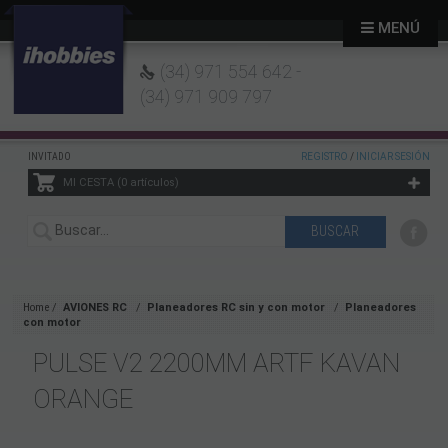
MENÚ
(34) 971 554 642 -
(34) 971 909 797
INVITADO
REGISTRO
/
INICIAR SESIÓN
MI CESTA
0
artículos
Home
AVIONES RC
Planeadores RC sin y con motor
Planeadores
con motor
PULSE V2 2200MM ARTF KAVAN
ORANGE