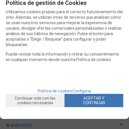
Política de gestión de Cookies
Altimetros
Utilizamos cookies propias para el correcto funcionamiento del
Jets
sitio. Además, se utilizan otras de terceros que analizan cómo
se usan nuestros servicios para mejorar la experiencia de
Planeadores RC sin y con motor
usuario, divulgar ofertas comerciales personalizadas o realizar
Planeadores con motor
análisis de sus hábitos de navegación. Pulse el botón para
aceptarlas o “Elegir / Bloquear” para configurar y poder
Planeadores DLG
bloquearlas.
Planeadores sin motor
Puede revisar toda la información y retirar su consentimiento
Planos Aviones
en cualquier momento desde nuestra Política de cookies.
Repuestos Aviones
Vuelo Libre y Motor de Gomas
Aviones RC Maquetas
Aviones RC Sport
Política de cookies
Configurar
Continuar solo con las
ACEPTAR Y
Aviones RC Iniciación
cookies necesarias
CONTINUAR
Aviones RC Acrobáticos
COCHES RC
BARCOS RC