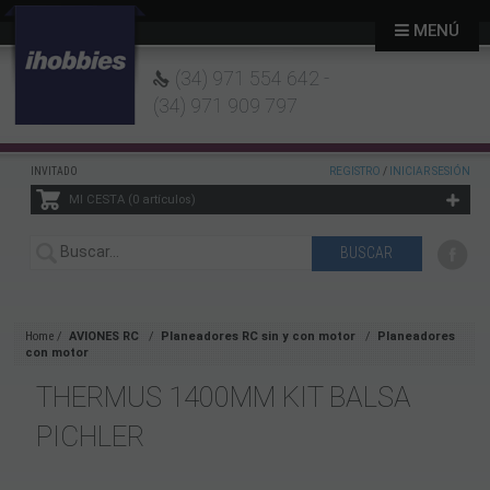
MENÚ
(34) 971 554 642 -
(34) 971 909 797
INVITADO
REGISTRO
/
INICIAR SESIÓN
MI CESTA
0
artículos
Home
AVIONES RC
Planeadores RC sin y con motor
Planeadores
con motor
THERMUS 1400MM KIT BALSA
PICHLER