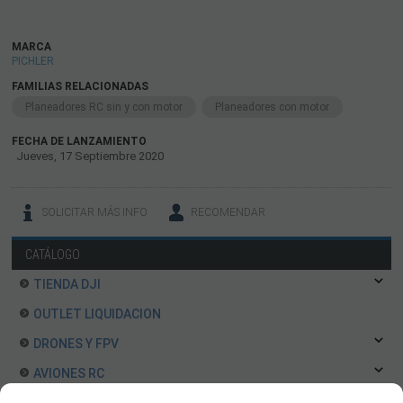
MARCA
PICHLER
FAMILIAS RELACIONADAS
Planeadores RC sin y con motor
Planeadores con motor
FECHA DE LANZAMIENTO
Jueves, 17 Septiembre 2020
SOLICITAR MÁS INFO
RECOMENDAR
CATÁLOGO
TIENDA DJI
OUTLET LIQUIDACION
DRONES Y FPV
AVIONES RC
Accesorios Aviones