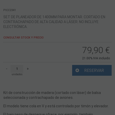
PICC2341
SET DE PLANEADOR DE 1400MM PARA MONTAR. CORTADO EN
CONTRACHAPADO DE ALTA CALIDAD A LÁSER. NO INCLUYE
ELECTRÓNICA.
CONSULTAR STOCK Y PRECIO
79,90
€
21.00%
IVA incluido
-
+
RESERVAR
unidades
Kit de construcción de madera (cortado con láser) de balsa
seleccionada y contrachapado de aviones.
El modelo tiene cola en V y está controlado por timón y elevador.
El bajo peso de despegue ofrece, por ejemplo, también