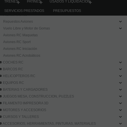
Planeadores DLG
TRENES
PATINES
USADOS Y LIQUIDACION
Planeadores sin motor
SERVICIOS PRESTADOS
PRESUPUESTOS
Planos Aviones
Repuestos Aviones
Vuelo Libre y Motor de Gomas
Aviones RC Maquetas
Aviones RC Sport
Aviones RC Iniciación
Aviones RC Acrobáticos
COCHES RC
BARCOS RC
HELICOPTEROS RC
EQUIPOS RC
BATERIAS Y CARGADORES
JUEGOS MESA, CONSTRUCCION, PUZZLES
FILAMENTO IMPRESORA 3D
MOTORES Y ACCESORIOS
CURSOS Y TALLERES
ACCESORIOS, HERRAMIENTAS, PINTURAS, MATERIALES