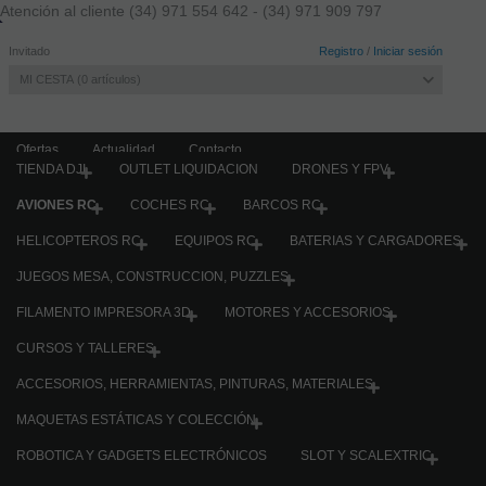
Atención al cliente
(34) 971 554 642 -
(34) 971 909 797
Invitado
Registro
/
Iniciar sesión
MI CESTA
0
artículos
Ofertas
Actualidad
Contacto
TIENDA DJI
OUTLET LIQUIDACION
DRONES Y FPV
AVIONES RC
COCHES RC
BARCOS RC
CATÁLOGO
HELICOPTEROS RC
EQUIPOS RC
BATERIAS Y CARGADORES
TIENDA DJI
JUEGOS MESA, CONSTRUCCION, PUZZLES
OUTLET LIQUIDACION
DRONES Y FPV
FILAMENTO IMPRESORA 3D
MOTORES Y ACCESORIOS
AVIONES RC
CURSOS Y TALLERES
Accesorios Aviones
ACCESORIOS, HERRAMIENTAS, PINTURAS, MATERIALES
Altimetros
Jets
MAQUETAS ESTÁTICAS Y COLECCIÓN
Planeadores RC sin y con motor
ROBOTICA Y GADGETS ELECTRÓNICOS
SLOT Y SCALEXTRIC
Planeadores con motor