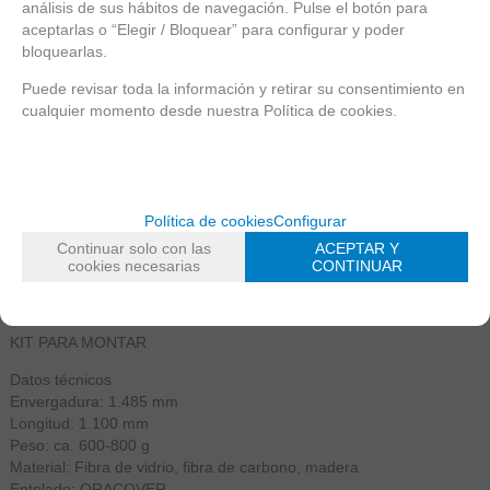
149,99
€
análisis de sus hábitos de navegación. Pulse el botón para
aceptarlas o “Elegir / Bloquear” para configurar y poder
21.00%
IVA incluido
bloquearlas.
-
+
Puede revisar toda la información y retirar su consentimiento en
cualquier momento desde nuestra Política de cookies.
unidades
RESERVAR
Política de cookies
Configurar
COCKTAIL ARF 1485MM VELERO ELECTRICO
Continuar solo con las
ACEPTAR Y
cookies necesarias
CONTINUAR
El COCKTAIL tiene una envergadura de 1.485 mm y 1.100 mm de
largo.
KIT PARA MONTAR
Datos técnicos
Envergadura: 1.485 mm
Longitud: 1.100 mm
Peso: ca.
600-800 g
Material: Fibra de vidrio, fibra de carbono, madera
Entelado: ORACOVER