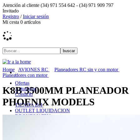
Atención al cliente
(34) 971 554 642 -
(34) 971 909 797
Invitado
Registro
/
Iniciar sesión
Mi cesta
0
artículos
Home
AVIONES RC
Planeadores RC sin y con motor
Planeadores con motor
Ofertas
K8B 3500MM PLANEADOR
Actualidad
Contacto
PHOENIX MODELS
TIENDA DJI
OUTLET LIQUIDACION
DRONES Y FPV
AVIONES RC
COCHES RC
BARCOS RC
HELICOPTEROS RC