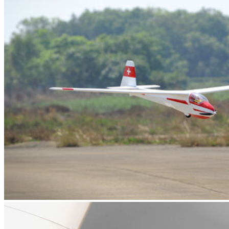
EQUIPOS RC
BATERIAS Y CARGADORES
JUEGOS MESA, CONSTRUCCION, PUZZLES
FILAMENTO IMPRESORA 3D
MOTORES Y ACCESORIOS
CURSOS Y TALLERES
ACCESORIOS, HERRAMIENTAS, PINTURAS,
MATERIALES
MAQUETAS ESTÁTICAS Y COLECCIÓN
ROBOTICA Y GADGETS ELECTRÓNICOS
SLOT Y SCALEXTRIC
TRENES
PATINES
USADOS Y LIQUIDACION
SERVICIOS PRESTADOS
PRESUPUESTOS