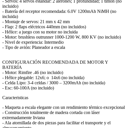
- Servos: 4 servos estándar: 2 alerones; 1 profundidad; 1 timón (no
incluido)
- Batería del receptor recomendada: 6.0V 1200mAh NiMH (no
incluida)
- Montaje de servos: 21 mm x 42 mm
- Flap: 2 flaps eléctricos 440mm (no incluidos)
- Hélice: a juego con su motor no incluida
- Motor: brushless outrunner 1000-1200 W, 800 KV (no incluido)
- Nivel de experiencia: Intermedio
- Tipo de avión: Planeador a escala
CONFIGURACIÓN RECOMENDADA DE MOTOR Y
BATERÍA
- Motor: Rimfire .46 (no incluido)
- Hélice plegable: 12x6; o 14x6 (no incluida)
- Celda Lipo: 3-4 celdas / 3000 – 3200mAh (no incluida)
- Esc: 60-100A (no incluido)
Caracteristicas
- Maqueta a escala elegante con un rendimiento térmico excepcional
- Construcción totalmente de madera cortada con láser
extremadamente liviana
- Ala atornillada de dos piezas para facilitar el transporte y el
almacenamiento