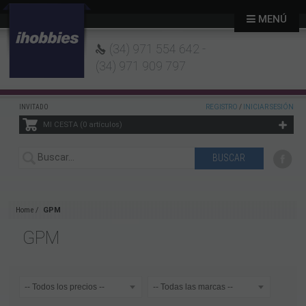
MENÚ
(34) 971 554 642 -
(34) 971 909 797
INVITADO
REGISTRO
/
INICIAR SESIÓN
MI CESTA
0
artículos
Home
GPM
GPM