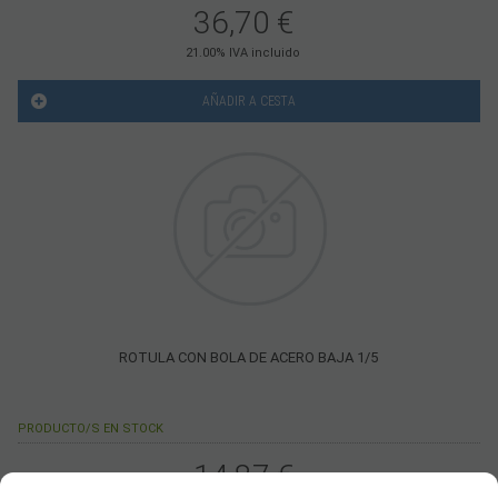
36,70
€
21.00%
IVA incluido
AÑADIR A CESTA
ROTULA CON BOLA DE ACERO BAJA 1/5
PRODUCTO/S EN STOCK
14,87
€