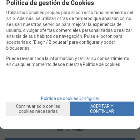
Política de gestión de Cookies
21.00%
IVA incluido
Utilizamos cookies propias para el correcto funcionamiento del
AÑADIR A CESTA
sitio. Además, se utilizan otras de terceros que analizan cómo
se usan nuestros servicios para mejorar la experiencia de
usuario, divulgar ofertas comerciales personalizadas o realizar
análisis de sus hábitos de navegación. Pulse el botón para
aceptarlas o “Elegir / Bloquear” para configurar y poder
bloquearlas.
Puede revisar toda la información y retirar su consentimiento
en cualquier momento desde nuestra Política de cookies.
CASQUILLOS NYLON - 4PCS HPI BAJA 1/5
Política de cookies
Configurar
Continuar solo con las
ACEPTAR Y
PRODUCTO/S EN STOCK
cookies necesarias
CONTINUAR
1,17
€
21.00%
IVA incluido