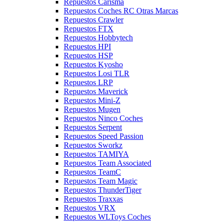
Repuestos Carisma
Repuestos Coches RC Otras Marcas
Repuestos Crawler
Repuestos FTX
Repuestos Hobbytech
Repuestos HPI
Repuestos HSP
Repuestos Kyosho
Repuestos Losi TLR
Repuestos LRP
Repuestos Maverick
Repuestos Mini-Z
Repuestos Mugen
Repuestos Ninco Coches
Repuestos Serpent
Repuestos Speed Passion
Repuestos Sworkz
Repuestos TAMIYA
Repuestos Team Associated
Repuestos TeamC
Repuestos Team Magic
Repuestos ThunderTiger
Repuestos Traxxas
Repuestos VRX
Repuestos WLToys Coches