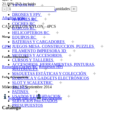
21.00%
IVA incluido
TIENDA DJI
unidades
-
+
OUTLET LIQUIDACION
DRONES Y FPV
Añadir a cesta
AVIONES RC
COCHES RC
CASQUILLOS NYLON - 4PCS
BARCOS RC
HELICOPTEROS RC
Marca
EQUIPOS RC
BATERIAS Y CARGADORES
JUEGOS MESA, CONSTRUCCION, PUZZLES
GPM
FILAMENTO IMPRESORA 3D
MOTORES Y ACCESORIOS
Familias relacionadas
CURSOS Y TALLERES
ACCESORIOS, HERRAMIENTAS, PINTURAS,
Repuestos Coches RC
Repuestos HPI
MATERIALES
MAQUETAS ESTÁTICAS Y COLECCIÓN
Fecha de lanzamiento
ROBOTICA Y GADGETS ELECTRÓNICOS
SLOT Y SCALEXTRIC
Miércoles, 17 Septiembre 2014
TRENES
PATINES
USADOS Y LIQUIDACION
Solicitar más info
Recomendar
SERVICIOS PRESTADOS
PRESUPUESTOS
Catálogo