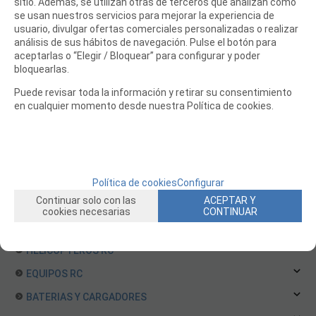
sitio. Además, se utilizan otras de terceros que analizan cómo
Repuestos TeamC
se usan nuestros servicios para mejorar la experiencia de
usuario, divulgar ofertas comerciales personalizadas o realizar
Repuestos Team Magic
análisis de sus hábitos de navegación. Pulse el botón para
Repuestos ThunderTiger
aceptarlas o “Elegir / Bloquear” para configurar y poder
Repuestos Traxxas
bloquearlas.
Repuestos VRX
Puede revisar toda la información y retirar su consentimiento
en cualquier momento desde nuestra Política de cookies.
Repuestos WLToys Coches
Repuestos XRAY
Repuestos Yokomo
Repuestos ARRMA
Política de cookies
Configurar
Repuestos Carson
Continuar solo con las
ACEPTAR Y
Repuestos RGT
cookies necesarias
CONTINUAR
BARCOS RC
HELICOPTEROS RC
EQUIPOS RC
BATERIAS Y CARGADORES