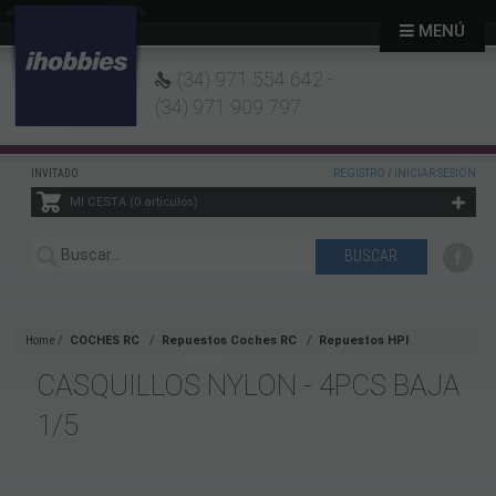
MENÚ
(34) 971 554 642 -
(34) 971 909 797
INVITADO
REGISTRO
/
INICIAR SESIÓN
MI CESTA
0
artículos
Home
COCHES RC
Repuestos Coches RC
Repuestos HPI
CASQUILLOS NYLON - 4PCS BAJA
1/5