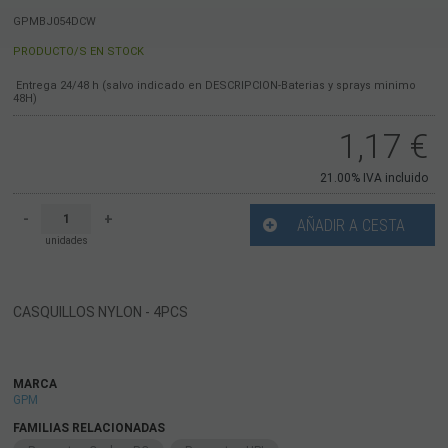
GPMBJ054DCW
PRODUCTO/S EN STOCK
Entrega 24/48 h (salvo indicado en DESCRIPCION-Baterias y sprays minimo
48H)
1,17
€
21.00%
IVA incluido
-
+
AÑADIR A CESTA
unidades
CASQUILLOS NYLON - 4PCS
MARCA
GPM
FAMILIAS RELACIONADAS