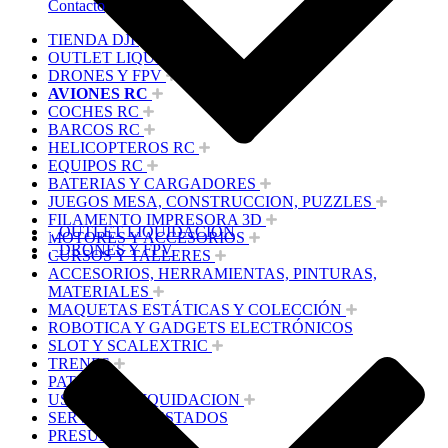
Contacto
TIENDA DJI
OUTLET LIQUIDACION
DRONES Y FPV
AVIONES RC
COCHES RC
BARCOS RC
HELICOPTEROS RC
EQUIPOS RC
BATERIAS Y CARGADORES
JUEGOS MESA, CONSTRUCCION, PUZZLES
FILAMENTO IMPRESORA 3D
OUTLET LIQUIDACION
MOTORES Y ACCESORIOS
DRONES Y FPV
CURSOS Y TALLERES
ACCESORIOS, HERRAMIENTAS, PINTURAS,
MATERIALES
MAQUETAS ESTÁTICAS Y COLECCIÓN
ROBOTICA Y GADGETS ELECTRÓNICOS
SLOT Y SCALEXTRIC
TRENES
PATINES
USADOS Y LIQUIDACION
SERVICIOS PRESTADOS
PRESUPUESTOS