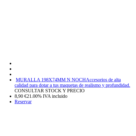
MURALLA 198X74MM N NOCH
Accesorios de alta
calidad para dotar a tus maquetas de realismo y profundidad.
CONSULTAR STOCK Y PRECIO
8,90
€
21.00%
IVA incluido
Reservar