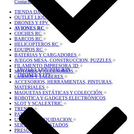
Contacto
TIENDA DJI
OUTLET LIQUIDACION
DRONES Y FPV
AVIONES RC
COCHES RC
BARCOS RC
HELICOPTEROS RC
EQUIPOS RC
BATERIAS Y CARGADORES
JUEGOS MESA, CONSTRUCCION, PUZZLES
FILAMENTO IMPRESORA 3D
OUTLET LIQUIDACION
MOTORES Y ACCESORIOS
DRONES Y FPV
CURSOS Y TALLERES
ACCESORIOS, HERRAMIENTAS, PINTURAS,
MATERIALES
MAQUETAS ESTÁTICAS Y COLECCIÓN
ROBOTICA Y GADGETS ELECTRÓNICOS
SLOT Y SCALEXTRIC
TRENES
PATINES
USADOS Y LIQUIDACION
SERVICIOS PRESTADOS
PRESUPUESTOS