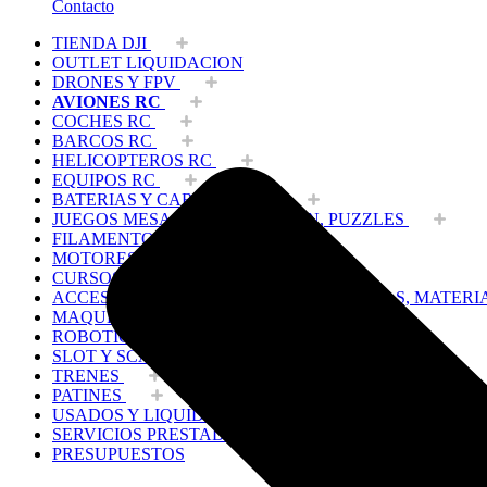
Contacto
TIENDA DJI
OUTLET LIQUIDACION
DRONES Y FPV
AVIONES RC
COCHES RC
BARCOS RC
HELICOPTEROS RC
EQUIPOS RC
BATERIAS Y CARGADORES
JUEGOS MESA, CONSTRUCCION, PUZZLES
FILAMENTO IMPRESORA 3D
MOTORES Y ACCESORIOS
CURSOS Y TALLERES
ACCESORIOS, HERRAMIENTAS, PINTURAS, MATERI
MAQUETAS ESTÁTICAS Y COLECCIÓN
ROBOTICA Y GADGETS ELECTRÓNICOS
SLOT Y SCALEXTRIC
TRENES
PATINES
USADOS Y LIQUIDACION
SERVICIOS PRESTADOS
PRESUPUESTOS