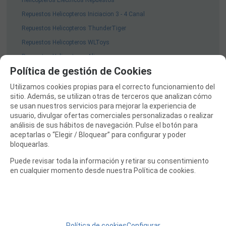
Helicopteros Electricos Repuestos
Repuestos Helicopteros Iniciacion 3 - 4 Canal
Repuestos Helicopteros ThunderTiger
Repuestos Helicopteros WLToys
Repuestos Helicopteros Align
Política de gestión de Cookies
Helicopteros Electricos 6 Canales
Helicopteros Explosión
Utilizamos cookies propias para el correcto funcionamiento del
sitio. Además, se utilizan otras de terceros que analizan cómo
Helicopteros Iniciacion 3 - 4 canales
se usan nuestros servicios para mejorar la experiencia de
Fuselajes a Escala Helicopteros
usuario, divulgar ofertas comerciales personalizadas o realizar
análisis de sus hábitos de navegación. Pulse el botón para
Mejoras Helicopteros
aceptarlas o “Elegir / Bloquear” para configurar y poder
bloquearlas.
Helicopteros a Turbina
EQUIPOS RC
Puede revisar toda la información y retirar su consentimiento
en cualquier momento desde nuestra Política de cookies.
BATERIAS Y CARGADORES
JUEGOS MESA, CONSTRUCCION, PUZZLES
FILAMENTO IMPRESORA 3D
Política de cookies
Configurar