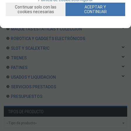
MOTORES Y ACCESORIOS
Continuar solo con las
ACEPTAR Y
CURSOS Y TALLERES
cookies necesarias
CONTINUAR
ACCESORIOS, HERRAMIENTAS, PINTURAS, MATERIALES
MAQUETAS ESTÁTICAS Y COLECCIÓN
ROBOTICA Y GADGETS ELECTRÓNICOS
SLOT Y SCALEXTRIC
TRENES
PATINES
USADOS Y LIQUIDACION
SERVICIOS PRESTADOS
PRESUPUESTOS
TIPOS DE PRODUCTO