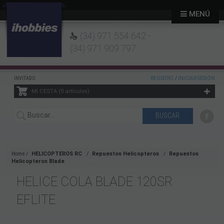
MENÚ
(34) 971 554 642 -
(34) 971 909 797
INVITADO
REGISTRO
/
INICIAR SESIÓN
MI CESTA
0
artículos
Home
HELICOPTEROS RC
Repuestos Helicopteros
Repuestos
Helicopteros Blade
HELICE COLA BLADE 120SR
EFLITE