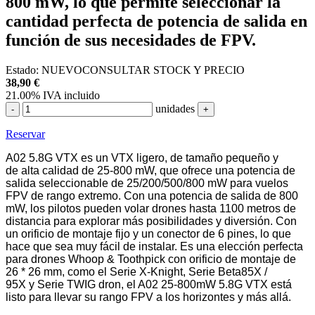
800 mW, lo que permite seleccionar la
cantidad perfecta de potencia de salida en
función de sus necesidades de FPV.
Estado:
NUEVO
CONSULTAR STOCK Y PRECIO
38,90
€
21.00%
IVA incluido
unidades
-
+
Reservar
A02 5.8G VTX es un VTX ligero, de tamaño pequeño y
de alta calidad de 25-800 mW, que ofrece una potencia de
salida seleccionable de 25/200/500/800 mW para vuelos
FPV de rango extremo. Con una potencia de salida de 800
mW, los pilotos pueden volar drones hasta 1100 metros de
distancia para explorar más posibilidades y diversión. Con
un orificio de montaje fijo y un conector de 6 pines, lo que
hace que sea muy fácil de instalar. Es una elección perfecta
para drones Whoop & Toothpick con orificio de montaje de
26 * 26 mm, como el Serie X-Knight, Serie Beta85X /
95X y Serie TWIG dron, el A02 25-800mW 5.8G VTX está
listo para llevar su rango FPV a los horizontes y más allá.