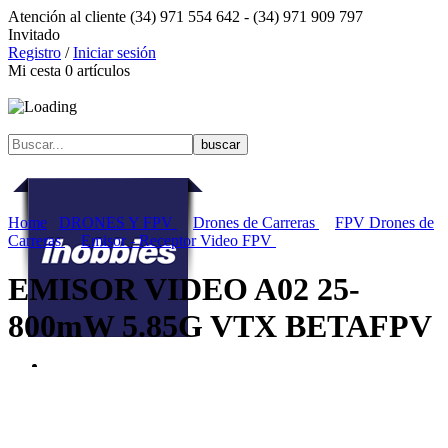
Atención al cliente
(34) 971 554 642 -
(34) 971 909 797
Invitado
Registro
/
Iniciar sesión
Mi cesta
0
artículos
Home
DRONES Y FPV
Drones de Carreras
FPV Drones de
Carreras
Emisor - Receptor Video FPV
EMISOR VIDEO A02 25-
800mW 5.85G VTX BETAFPV
Menú contenidos
MENÚ