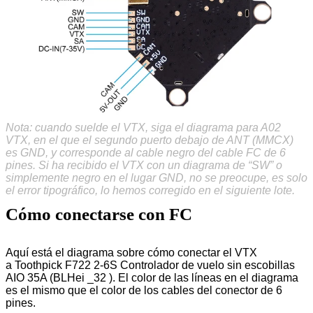
Nota: cuando suelde el VTX, siga el diagrama para A02
VTX, en el que el segundo puerto debajo de ANT (MMCX)
es GND, y corresponde al cable negro del cable FC de 6
pines. Si ha recibido el VTX con un diagrama de “SW” o
simplemente negro en el lugar GND, no se preocupe, es solo
el error tipográfico, lo hemos corregido en el siguiente lote.
Cómo conectarse con FC
Aquí está el diagrama sobre cómo conectar el VTX
a Toothpick F722 2-6S Controlador de vuelo sin escobillas
AIO 35A (BLHei _32 ). El color de las líneas en el diagrama
es el mismo que el color de los cables del conector de 6
pines.