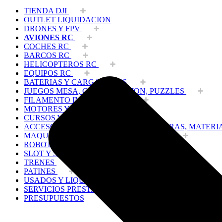
TIENDA DJI
OUTLET LIQUIDACION
DRONES Y FPV
AVIONES RC
COCHES RC
BARCOS RC
HELICOPTEROS RC
EQUIPOS RC
BATERIAS Y CARGADORES
JUEGOS MESA, CONSTRUCCION, PUZZLES
FILAMENTO IMPRESORA 3D
MOTORES Y ACCESORIOS
CURSOS Y TALLERES
ACCESORIOS, HERRAMIENTAS, PINTURAS, MATERI
MAQUETAS ESTÁTICAS Y COLECCIÓN
ROBOTICA Y GADGETS ELECTRÓNICOS
SLOT Y SCALEXTRIC
TRENES
PATINES
USADOS Y LIQUIDACION
SERVICIOS PRESTADOS
PRESUPUESTOS