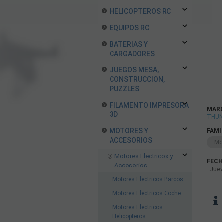
HELICOPTEROS RC
EQUIPOS RC
BATERIAS Y
CARGADORES
JUEGOS MESA,
CONSTRUCCION,
PUZZLES
FILAMENTO IMPRESORA
MAR
3D
THUN
MOTORES Y
FAMI
ACCESORIOS
Mo
Motores Electricos y
FECH
Accesorios
Juev
Motores Electricos Barcos
Motores Electricos Coche
Motores Electricos
Helicopteros