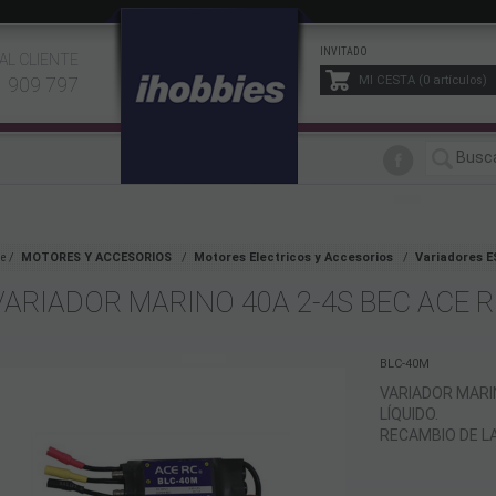
INVITADO
AL CLIENTE
1 909 797
MI CESTA
0
artículos
e
MOTORES Y ACCESORIOS
Motores Electricos y Accesorios
Variadores E
VARIADOR MARINO 40A 2-4S BEC ACE 
BLC-40M
VARIADOR MARI
LÍQUIDO.
RECAMBIO DE L