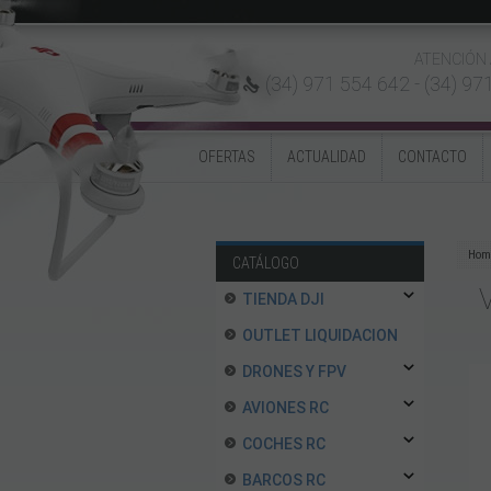
ATENCIÓN 
(34) 971 554 642 -
(34) 97
OFERTAS
ACTUALIDAD
CONTACTO
Hom
CATÁLOGO
TIENDA DJI
OUTLET LIQUIDACION
DRONES Y FPV
AVIONES RC
COCHES RC
BARCOS RC