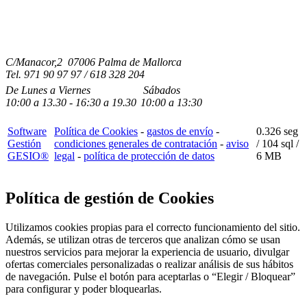
C/Manacor,2 07006 Palma de Mallorca
Tel.
971 90 97 97 / 618 328 204
De Lunes a Viernes
Sábados
10:00
a
13.30 - 16:30
a 19.3
0
10:00
a
13:30
Software
Política de Cookies
-
gastos de envío
-
0.326 seg
Gestión
condiciones generales de contratación
-
aviso
/
104 sql
/
GESIO®
legal
-
política de protección de datos
6 MB
Política de gestión de Cookies
Utilizamos cookies propias para el correcto funcionamiento del sitio.
Además, se utilizan otras de terceros que analizan cómo se usan
nuestros servicios para mejorar la experiencia de usuario, divulgar
ofertas comerciales personalizadas o realizar análisis de sus hábitos
de navegación. Pulse el botón para aceptarlas o “Elegir / Bloquear”
para configurar y poder bloquearlas.