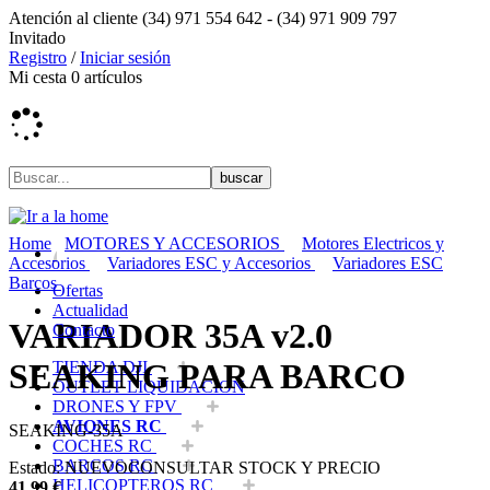
Atención al cliente
(34) 971 554 642 -
(34) 971 909 797
Invitado
Registro
/
Iniciar sesión
Mi cesta
0
artículos
Home
MOTORES Y ACCESORIOS
Motores Electricos y
Accesorios
Variadores ESC y Accesorios
Variadores ESC
Barcos
Ofertas
Actualidad
VARIADOR 35A v2.0
Contacto
SEAKING PARA BARCO
TIENDA DJI
OUTLET LIQUIDACION
DRONES Y FPV
AVIONES RC
SEAKING-35A
COCHES RC
BARCOS RC
Estado:
NUEVO
CONSULTAR STOCK Y PRECIO
HELICOPTEROS RC
41,99
€