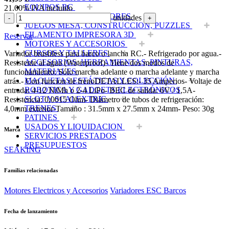
EQUIPOS RC
21.00%
IVA incluido
BATERIAS Y CARGADORES
unidades
-
+
JUEGOS MESA, CONSTRUCCION, PUZZLES
FILAMENTO IMPRESORA 3D
Reservar
MOTORES Y ACCESORIOS
CURSOS Y TALLERES
Variador brushless para barco o lancha RC.- Refrigerado por agua.-
ACCESORIOS, HERRAMIENTAS, PINTURAS,
Resistente al agua (Waterproof)- Tiene dos modos de
MATERIALES
funcionamiento: Sólo marcha adelante o marcha adelante y marcha
MAQUETAS ESTÁTICAS Y COLECCIÓN
atrás.- Con funcion de frenoDETALLES:- 35 Amperios- Voltaje de
ROBOTICA Y GADGETS ELECTRÓNICOS
entrada: 4-12 NiMh o 2-4 LiPo- BEC de salida: 6V / 1,5A-
SLOT Y SCALEXTRIC
Resistencia: 0,0015 Ohm- Diámetro de tubos de refrigeración:
TRENES
4,0mm exterior-Tamaño : 31.5mm x 27.5mm x 24mm- Peso: 30g
PATINES
USADOS Y LIQUIDACION
Marca
SERVICIOS PRESTADOS
PRESUPUESTOS
SEAKING
Familias relacionadas
Motores Electricos y Accesorios
Variadores ESC Barcos
Fecha de lanzamiento